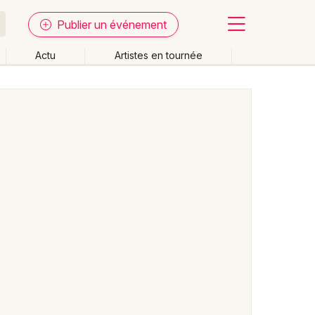
Publier un événement
Actu
Artistes en tournée
Fermer
Effacer les dates
week-end
Autre