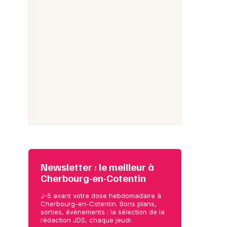
Newsletter : le meilleur à
Cherbourg-en-Cotentin
J-5 avant votre dose hebdomadaire à
Cherbourg-en-Cotentin. Bons plans,
sorties, événements : la sélection de la
rédaction JDS, chaque jeudi.