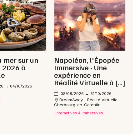
Choisir mes départements
50 - Manche
Mon email
a mer sur un
Napoléon, l'Épopée
u 2026 à
Immersive - Une
Je m'abonne
le
expérience en
Réalité Virtuelle à […]
26 → 04/10/2026
08/08/2026 → 31/10/2026
DreamAway - Réalité Virtuelle -
e
Cherbourg-en-Cotentin
Interactives & immersives