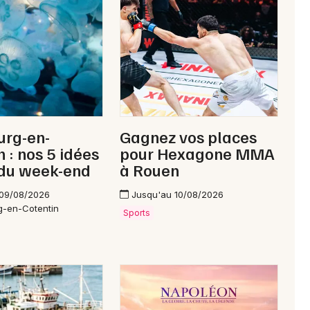
Newsletter des sorties
Artistes en tournée
urg-en-
Gagnez vos places
Actus à Cherbourg-en-Cotentin
n : nos 5 idées
pour Hexagone MMA
 du week-end
à Rouen
Magazine à Cherbourg-en-Cotentin
 09/08/2026
Jusqu'au 10/08/2026
g-en-Cotentin
Sports