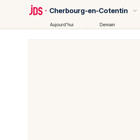
Cherbourg-en-Cotentin
Aujourd'hui
Demain
Quoi ?
Où ?
Cherbourg-en-Cotentin et alentours
Manche (50)
Près de moi
Changer de lieu