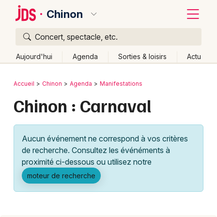
Chinon
Concert, spectacle, etc.
Quoi ?
Fermer
Aujourd'hui
Agenda
Sorties & loisirs
Actu
Où ?
Retour
Publier un événement
Accueil
Chinon
Agenda
Manifestations
Chinon et alentours
Indre-et-Loire (37)
Centre
Chinon : Carnaval
Bordeaux
Partout
Près de moi
Changer de lieu
Colmar
Quand ?
Effacer les dates
Aucun événement ne correspond à vos critères
Lille
Grands événements
Aujourd'hui
Demain
Ce week-end
Autre
de recherche. Consultez les événéments à
Lyon
proximité ci-dessous ou utilisez notre
Activité & Expérience
moteur de recherche
Marseille
Manifestations
Mulhouse
Foires & salons