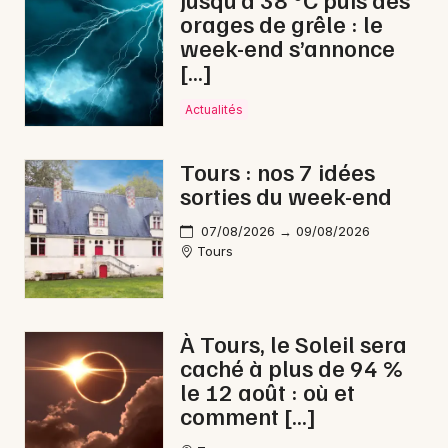
orages de grêle : le
Carnaval dans le Centre-Val de Loire
week-end s’annonce
[…]
Actualités
Newsletter des sorties
Tours : nos 7 idées
sorties du week-end
Artistes en tournée
07/08/2026 → 09/08/2026
Actus à Chinon
Tours
Magazine à Chinon
À Tours, le Soleil sera
caché à plus de 94 %
le 12 août : où et
comment […]