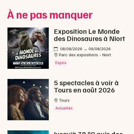
Montpellier
À ne pas manquer
Spectacles
Nantes
Concerts
Nice
Exposition Le Monde
des Dinosaures à Niort
Paris
Sports
08/08/2026 → 09/08/2026
Strasbourg
Soirées
Parc des expositions - Niort
Expos
Toulouse
Sorties famille
Toutes les villes
5 spectacles à voir à
Expos
Tours en août 2026
Sorties & loisirs
Tours
Actualités
Carnaval en Indre-et-Loire
Carnaval dans le Centre
Jusqu’à 38 °C puis des