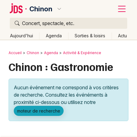
Chinon
Concert, spectacle, etc.
Quoi ?
Fermer
Aujourd'hui
Agenda
Sorties & loisirs
Actu
Où ?
Retour
Publier un événement
Accueil
Chinon
Agenda
Activité & Expérience
Chinon et alentours
Indre-et-Loire (37)
Centre
Chinon : Gastronomie
Bordeaux
Partout
Près de moi
Changer de lieu
Colmar
Quand ?
Effacer les dates
Aucun événement ne correspond à vos critères
Lille
Grands événements
Aujourd'hui
Demain
Ce week-end
Autre
de recherche. Consultez les événéments à
Lyon
proximité ci-dessous ou utilisez notre
Activité & Expérience
moteur de recherche
Marseille
Manifestations
Mulhouse
Foires & salons