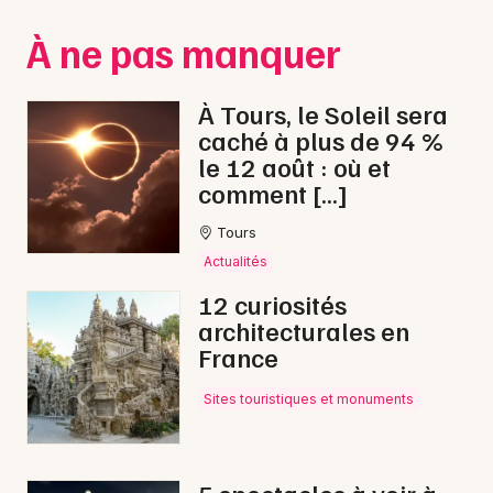
Montpellier
À ne pas manquer
Spectacles
Nantes
Concerts
Nice
À Tours, le Soleil sera
caché à plus de 94 %
Paris
Sports
le 12 août : où et
comment […]
Strasbourg
Soirées
Tours
Toulouse
Sorties famille
Actualités
Toutes les villes
12 curiosités
Expos
architecturales en
France
Sorties & loisirs
Sites touristiques et monuments
Gastronomie en Indre-et-Loire
Gastronomie dans le Centre