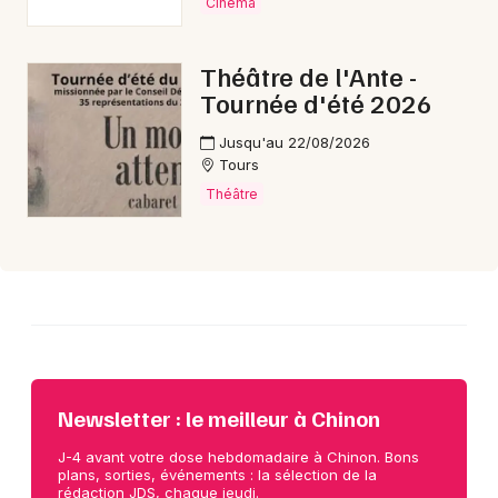
Cinéma
Choisir mes départements
Théâtre de l'Ante -
37 - Indre-et-Loire
Tournée d'été 2026
Jusqu'au 22/08/2026
Mon email
Tours
Théâtre
Je m'abonne
Newsletter : le meilleur à Chinon
J-4 avant votre dose hebdomadaire à Chinon. Bons
plans, sorties, événements : la sélection de la
rédaction JDS, chaque jeudi.