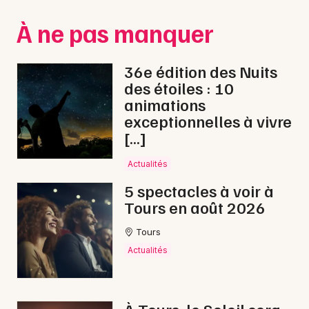
Montpellier
À ne pas manquer
Spectacles
Nantes
Concerts
Nice
36e édition des Nuits
des étoiles : 10
Paris
Sports
animations
exceptionnelles à vivre
Strasbourg
Soirées
[…]
Toulouse
Sorties famille
Actualités
Toutes les villes
5 spectacles à voir à
Expos
Tours en août 2026
Sorties & loisirs
Tours
Actualités
Opéra en Indre-et-Loire
Opéra dans le Centre