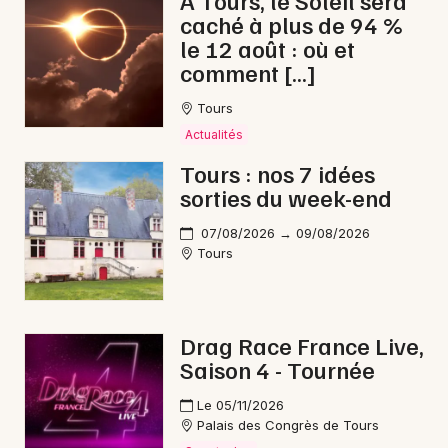
À Tours, le Soleil sera
caché à plus de 94 %
Opéra dans le Centre-Val de Loire
le 12 août : où et
comment […]
Tours
Actualités
Newsletter des sorties
Tours : nos 7 idées
sorties du week-end
Artistes en tournée
07/08/2026 → 09/08/2026
Actus à Chinon
Tours
Magazine à Chinon
Drag Race France Live,
Saison 4 - Tournée
Le 05/11/2026
Palais des Congrès de Tours