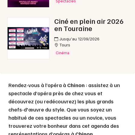
Spectacles
Choisir mes départements
Ciné en plein air 2026
37 - Indre-et-Loire
en Touraine
Jusqu'au 12/09/2026
Mon email
Tours
Cinéma
Je m'abonne
Rendez-vous à l’opéra à
Chinon
: assistez à un
spectacle d’opéra près de chez vous et
découvrez (ou redécouvrez) les plus grands
chefs-d'œuvre du style. Que vous soyez un
habitué de ces spectacles ou un novice, vous
trouverez votre bonheur dans cet agenda des
représentations d’opéras à
Chinon
.