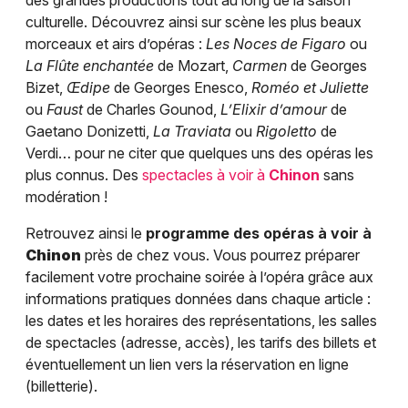
des grandes productions tout au long de la saison
culturelle. Découvrez ainsi sur scène les plus beaux
morceaux et airs d’opéras :
Les Noces de Figaro
ou
La Flûte enchantée
de Mozart,
Carmen
de Georges
Bizet,
Œdipe
de Georges Enesco,
Roméo et Juliette
ou
Faust
de Charles Gounod,
L’Elixir d’amour
de
Gaetano Donizetti,
La Traviata
ou
Rigoletto
de
Verdi… pour ne citer que quelques uns des opéras les
plus connus. Des
spectacles à voir à
Chinon
sans
modération !
Retrouvez ainsi le
programme des opéras à voir à
Chinon
près de chez vous. Vous pourrez préparer
facilement votre prochaine soirée à l’opéra grâce aux
informations pratiques données dans chaque article :
les dates et les horaires des représentations, les salles
de spectacles (adresse, accès), les tarifs des billets et
éventuellement un lien vers la réservation en ligne
(billetterie).