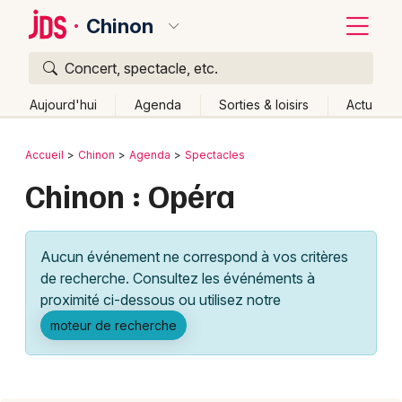
Chinon
Concert, spectacle, etc.
Quoi ?
Fermer
Aujourd'hui
Agenda
Sorties & loisirs
Actu
Où ?
Retour
Publier un événement
Accueil
Chinon
Agenda
Spectacles
Chinon et alentours
Indre-et-Loire (37)
Centre
Chinon : Opéra
Bordeaux
Partout
Près de moi
Changer de lieu
Colmar
Quand ?
Effacer les dates
Aucun événement ne correspond à vos critères
Lille
Grands événements
Aujourd'hui
Demain
Ce week-end
Autre
de recherche. Consultez les événéments à
Lyon
proximité ci-dessous ou utilisez notre
Activité & Expérience
moteur de recherche
Marseille
Manifestations
Mulhouse
Foires & salons