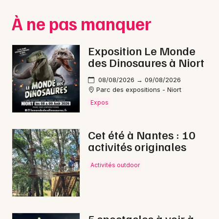
Montpellier
À ne pas manquer
Spectacles
Nantes
Concerts
Nice
Exposition Le Monde
des Dinosaures à Niort
Paris
Sports
08/08/2026 → 09/08/2026
Strasbourg
Soirées
Parc des expositions - Niort
Expos
Toulouse
Sorties famille
Toutes les villes
Cet été à Nantes : 10
Expos
activités originales
Sorties & loisirs
Activités outdoor
Lotos en Indre-et-Loire
Lotos dans le Centre
5 spectacles à voir à