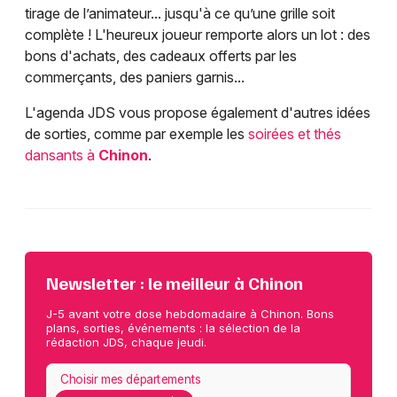
tirage de l’animateur... jusqu'à ce qu’une grille soit
complète ! L'heureux joueur remporte alors un lot : des
bons d'achats, des cadeaux offerts par les
commerçants, des paniers garnis...
L'agenda JDS vous propose également d'autres idées
de sorties, comme par exemple les
soirées et thés
dansants à
Chinon
.
Newsletter : le meilleur à Chinon
J-5 avant votre dose hebdomadaire à Chinon. Bons
plans, sorties, événements : la sélection de la
rédaction JDS, chaque jeudi.
Choisir mes départements