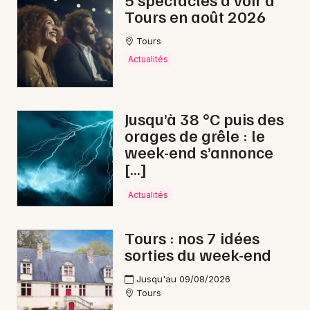
Tours en août 2026
Lotos dans le Centre-Val de Loire
Tours
Actualités
Newsletter des sorties
Jusqu’à 38 °C puis des
orages de grêle : le
Artistes en tournée
week-end s’annonce
[…]
Actus à Chinon
Actualités
Magazine à Chinon
Tours : nos 7 idées
sorties du week-end
Jusqu'au 09/08/2026
Tours