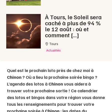
Choisir mes départements
À Tours, le Soleil sera
37 - Indre-et-Loire
caché à plus de 94 %
le 12 août : où et
comment […]
Mon email
Tours
Actualités
Je m'abonne
Quel est le prochain loto près de chez moi à
Chinon
? Où a lieu la prochaine soirée bingo ?
L’agenda des lotos à
Chinon
vous aidera à
trouver votre prochaine sortie ! Ce calendrier
des lotos et bingos dans votre région vous donne
tous les renseignements pour trouver votre
prochaine soirée à
Chinon
: les dates du