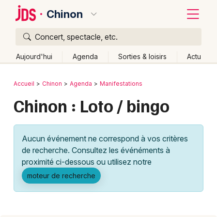
Chinon
Concert, spectacle, etc.
Quoi ?
Fermer
Aujourd'hui
Agenda
Sorties & loisirs
Actu
Où ?
Retour
Publier un événement
Accueil
Chinon
Agenda
Manifestations
Chinon et alentours
Indre-et-Loire (37)
Centre
Chinon : Loto / bingo
Bordeaux
Partout
Près de moi
Changer de lieu
Colmar
Quand ?
Effacer les dates
Aucun événement ne correspond à vos critères
Lille
Grands événements
Aujourd'hui
Demain
Ce week-end
Autre
de recherche. Consultez les événéments à
Lyon
proximité ci-dessous ou utilisez notre
Activité & Expérience
moteur de recherche
Marseille
Manifestations
Mulhouse
Foires & salons