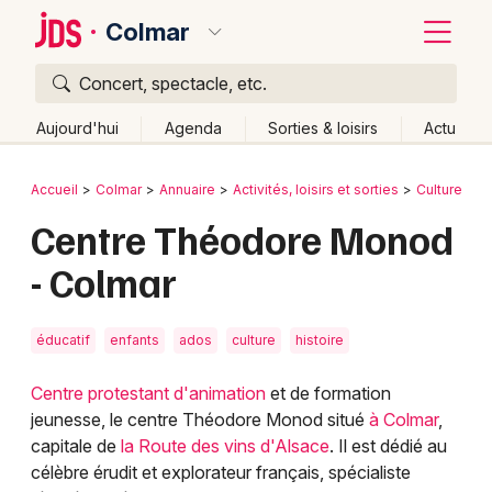
Colmar
Concert, spectacle, etc.
Quoi ?
Fermer
Aujourd'hui
Agenda
Sorties & loisirs
Actu
Où ?
Retour
Publier un événement
Accueil
Colmar
Annuaire
Activités, loisirs et sorties
Culture et 
Colmar et alentours
Haut-Rhin (68)
Alsace
Partout
Centre Théodore Monod
Bordeaux
Près de moi
Changer de lieu
- Colmar
Colmar
Quand ?
Effacer les dates
Lille
Grands événements
Aujourd'hui
Demain
Ce week-end
Autre
éducatif
enfants
ados
culture
histoire
Lyon
Activité & Expérience
Centre protestant d'animation
et de formation
Marseille
jeunesse, le centre Théodore Monod situé
à Colmar
,
Manifestations
capitale de
la Route des vins d'Alsace
. Il est dédié au
Mulhouse
célèbre érudit et explorateur français, spécialiste
Foires & salons