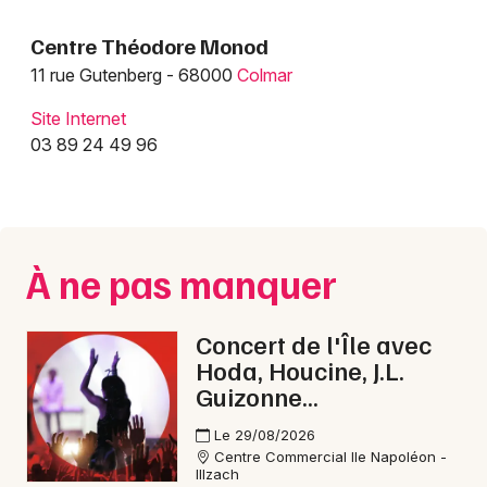
Centres de loisirs et de culture en Alsace
Centre Théodore Monod
Centres de loisirs et de culture dans le Grand
11 rue Gutenberg - 68000
Colmar
Est
Site Internet
03 89 24 49 96
Jeux concours
Newsletter des sorties
À ne pas manquer
Artistes en tournée
Concert de l'Île avec
Hoda, Houcine, J.L.
Actus à Colmar
Guizonne...
Magazine à Colmar
Le 29/08/2026
Centre Commercial Ile Napoléon -
Actus tourisme & loisirs
Illzach