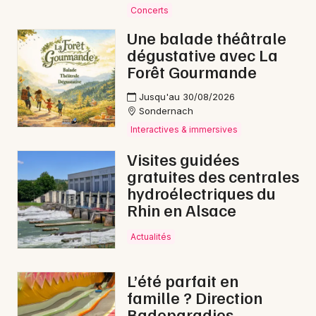
Concerts
Restaurants
Une balade théâtrale
dégustative avec La
Forêt Gourmande
Jusqu'au 30/08/2026
Sondernach
Interactives & immersives
Visites guidées
gratuites des centrales
Choisir mes départements
hydroélectriques du
68 - Haut-Rhin
Rhin en Alsace
Actualités
Mon email
L’été parfait en
Je m'abonne
famille ? Direction
Badeparadies