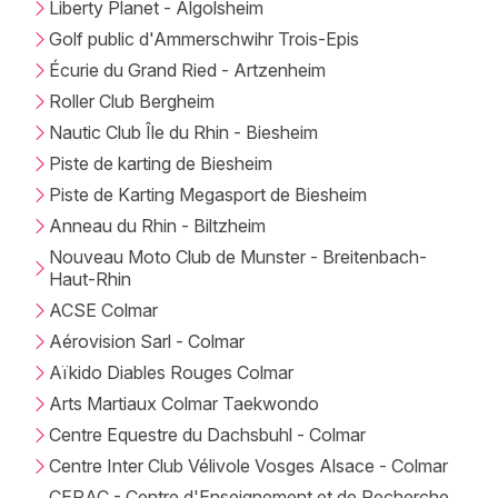
Liberty Planet - Algolsheim
Clubs sportifs dans le Grand Est
Golf public d'Ammerschwihr Trois-Epis
Écurie du Grand Ried - Artzenheim
Roller Club Bergheim
Nautic Club Île du Rhin - Biesheim
Jeux concours
Piste de karting de Biesheim
Piste de Karting Megasport de Biesheim
Newsletter des sorties
Anneau du Rhin - Biltzheim
Nouveau Moto Club de Munster - Breitenbach-
Artistes en tournée
Haut-Rhin
ACSE Colmar
Actus à Colmar
Aérovision Sarl - Colmar
Aïkido Diables Rouges Colmar
Magazine à Colmar
Arts Martiaux Colmar Taekwondo
Actus tourisme & loisirs
Centre Equestre du Dachsbuhl - Colmar
Centre Inter Club Vélivole Vosges Alsace - Colmar
Restaurants
CERAC - Centre d'Enseignement et de Recherche