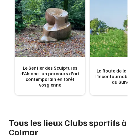
Montpellier
Spectacles
Nantes
Concerts
Nice
Paris
Sports
Strasbourg
Soirées
Toulouse
Le Sentier des Sculptures
La Route de la Carpe 
Sorties famille
d'Alsace : un parcours d'art
l’incontournable g
contemporain en forêt
Toutes les villes
du Sundgau
vosgienne
Expos
Sorties & loisirs
Clubs sportifs dans le Haut-Rhin
Tous les lieux Clubs sportifs à
Colmar
Clubs sportifs en Alsace