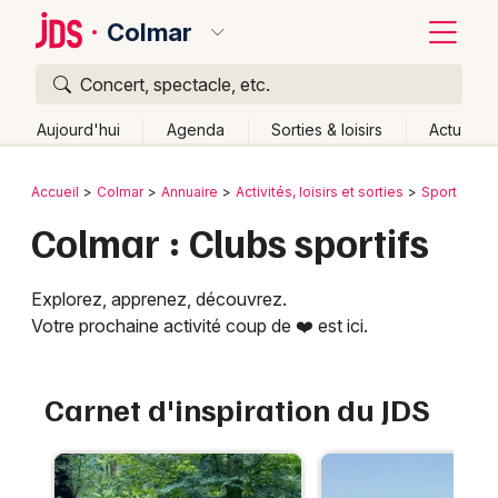
Colmar
Concert, spectacle, etc.
Quoi ?
Fermer
Aujourd'hui
Agenda
Sorties & loisirs
Actu
Où ?
Retour
Publier un événement
Accueil
Colmar
Annuaire
Activités, loisirs et sorties
Sport
Colmar et alentours
Haut-Rhin (68)
Alsace
Partout
Colmar : Clubs sportifs
Bordeaux
Près de moi
Changer de lieu
Colmar
Quand ?
Explorez, apprenez, découvrez.
Effacer les dates
Lille
Votre prochaine activité coup de ❤️ est ici.
Grands événements
Aujourd'hui
Demain
Ce week-end
Autre
Lyon
Activité & Expérience
Carnet d'inspiration du JDS
Marseille
Manifestations
Mulhouse
Foires & salons