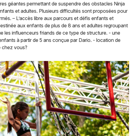
Spectacles
ures géantes permettant de suspendre des obstacles Ninja
Mulhouse
fants et adultes. Plusieurs difficultés sont proposées pour
Concerts
Montpellier
firmés. – L’accès libre aux parcours et défis enfants et
 destinée aux enfants de plus de 8 ans et adultes regroupant
Nantes
Sports
que les influenceurs friands de ce type de structure. - une
nfants à partir de 5 ans conçue par Dario. - location de
Nice
Soirées
de chez vous?
Paris
Sorties famille
Strasbourg
Expos
Toulouse
Sorties & loisirs
Toutes les villes
Parc d'attraction dans le Haut-Rhin
Parc d'attraction en Alsace
Parc d'attraction dans le Grand Est