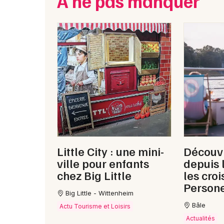
À ne pas manquer
Little City : une mini-
Découvr
ville pour enfants
depuis 
chez Big Little
les croi
Persone
Big Little - Wittenheim
Bâle
Actu Tourisme et Loisirs
Actualités