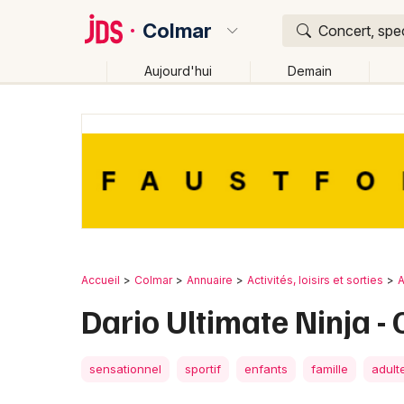
Colmar
Concert, spec
Aujourd'hui
Demain
Quoi ?
Où ?
Colmar et alentours
Haut-Rhin (68)
Alsace
Par
Changer de lieu
Accueil
Colmar
Annuaire
Activités, loisirs et sorties
A
Dario Ultimate Ninja -
sensationnel
sportif
enfants
famille
adult