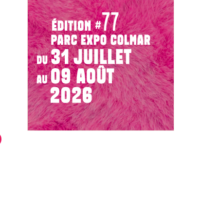
Manuella BLEICHER -
-ville de Colmar
Sophrologue