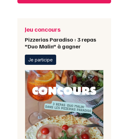
Jeu concours
Pizzerias Paradiso : 3 repas
"Duo Malin" à gagner
Je participe