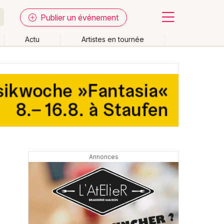
Publier un événement
Actu
Artistes en tournée
Fermer
Effacer les dates
week-end
Autre