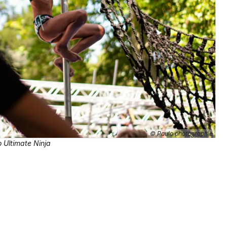
Jeux concours
Newsletter des sorties
Artistes en tournée
Actus à Colmar
© Paulo photographie
o Ultimate Ninja
Magazine à Colmar
Actus tourisme & loisirs
Restaurants