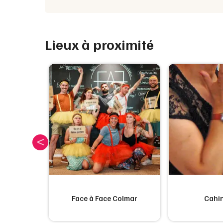
Lieux à proximité
CHER -
Face à Face Colmar
Cahin
ue