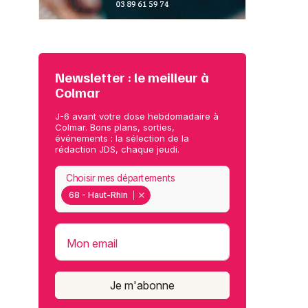
Newsletter : le meilleur à
Colmar
J-6 avant votre dose hebdomadaire à
Colmar. Bons plans, sorties,
événements : la sélection de la
rédaction JDS, chaque jeudi.
Choisir mes départements
68 - Haut-Rhin
Mon email
Je m'abonne