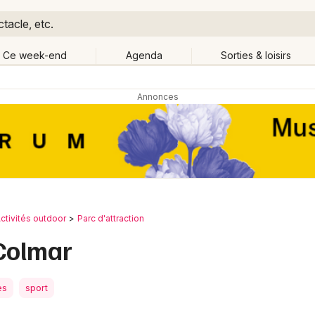
tacle, etc.
Ce week-end
Agenda
Sorties & loisirs
Retour
Publier un événement
Quand ?
Aujourd'hui
Demain
Ce 
tout
Près de moi
Bordeaux
Grands événements
Colmar
Activité & Expérience
ctivités outdoor
Parc d'attraction
Lille
 Colmar
Manifestations
Lyon
Foires & salons
es
sport
Marseille