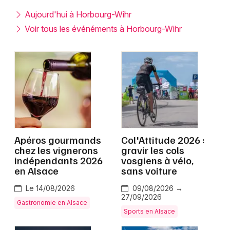
Montpellier
Aujourd'hui à Horbourg-Wihr
Spectacles
Nantes
Voir tous les événéments à Horbourg-Wihr
Concerts
Nice
Paris
Sports
Strasbourg
Soirées
Toulouse
Sorties famille
Toutes les villes
Apéros gourmands
Col'Attitude 2026 :
Expos
chez les vignerons
gravir les cols
indépendants 2026
vosgiens à vélo,
Sorties & loisirs
en Alsace
sans voiture
Le 14/08/2026
09/08/2026 →
Haut-Rhin
27/09/2026
Gastronomie en Alsace
Sports en Alsace
Alsace