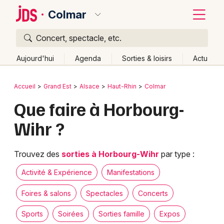
Colmar
Concert, spectacle, etc.
Quoi ?
Fermer
Aujourd'hui
Agenda
Sorties & loisirs
Actu
Où ?
Retour
Publier un événement
Accueil
Grand Est
Alsace
Haut-Rhin
Colmar
Colmar et alentours
Haut-Rhin (68)
Alsace
Partout
Que faire à Horbourg-
Bordeaux
Près de moi
Changer de lieu
Wihr ?
Colmar
Quand ?
Effacer les dates
Lille
Grands événements
Aujourd'hui
Demain
Ce week-end
Autre
Trouvez des
sorties à Horbourg-Wihr
par type :
Lyon
Activité & Expérience
Activité & Expérience
Manifestations
Marseille
Foires & salons
Spectacles
Concerts
Manifestations
Mulhouse
Sports
Soirées
Sorties famille
Expos
Foires & salons