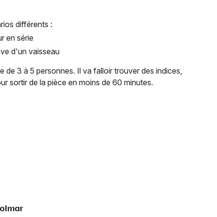
os différents :
ur en série
'épave d'un vaisseau
e de 3 à 5 personnes. Il va falloir trouver des indices,
ur sortir de la pièce en moins de 60 minutes.
Choisir mes départements
68 - Haut-Rhin
Mon email
Je m'abonne
Colmar