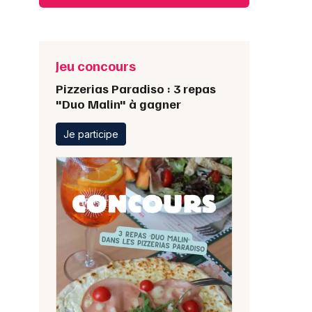
Jeu concours
Pizzerias Paradiso : 3 repas
"Duo Malin" à gagner
Je participe