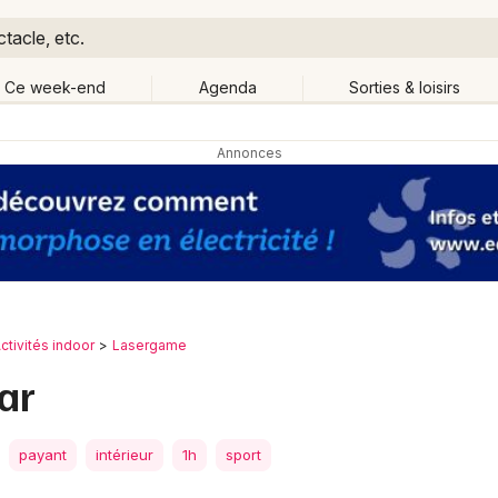
tacle, etc.
Ce week-end
Agenda
Sorties & loisirs
Retour
Publier un événement
Quand ?
Aujourd'hui
Demain
Ce 
tout
Près de moi
Bordeaux
Grands événements
Colmar
Activité & Expérience
ctivités indoor
Lasergame
Lille
ar
Manifestations
Lyon
Foires & salons
payant
intérieur
1h
sport
Marseille