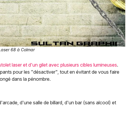
Jeux concours
DR
Newsletter des sorties
Laser 68 à Colmar
Artistes en tournée
stolet laser et d'un gilet avec plusieurs cibles lumineuses
.
ipants pour les "désactiver", tout en évitant de vous faire
Actus à Colmar
longé dans la pénombre.
Magazine à Colmar
Actus tourisme & loisirs
arcade, d'une salle de billard, d'un bar (sans alcool) et
Restaurants