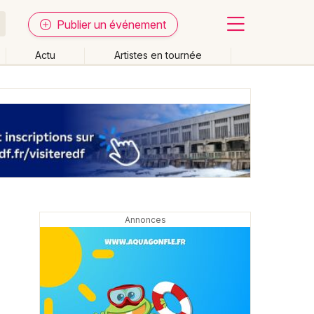
Publier un événement
Actu
Artistes en tournée
Fermer
Effacer les dates
week-end
Autre