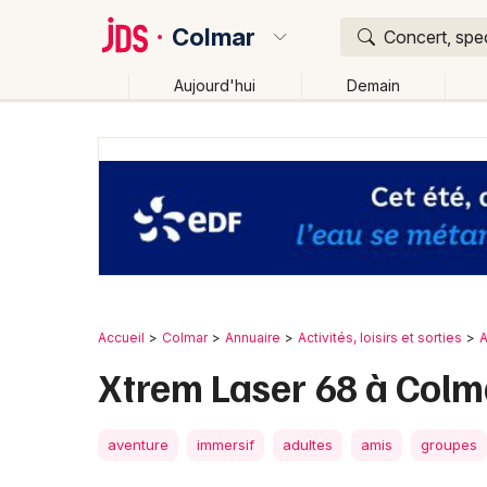
Colmar
Concert, spec
Aujourd'hui
Demain
Quoi ?
Où ?
Colmar et alentours
Haut-Rhin (68)
Alsace
Par
Changer de lieu
Accueil
Colmar
Annuaire
Activités, loisirs et sorties
A
Xtrem Laser 68 à Colm
aventure
immersif
adultes
amis
groupes