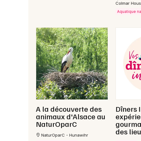
Colmar Hou
Aquatique n
A la découverte des
Dîners I
animaux d'Alsace au
expéri
NaturOparC
gourma
des lie
NaturOparC - Hunawihr