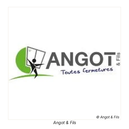
Montpellier
Spectacles
Nantes
Concerts
Nice
Paris
Sports
Strasbourg
Soirées
Toulouse
Sorties famille
Toutes les villes
Expos
Sorties & loisirs
Déco Maison dans le Haut-Rhin
© Angot & Fils
Déco Maison en Alsace
Angot & Fils