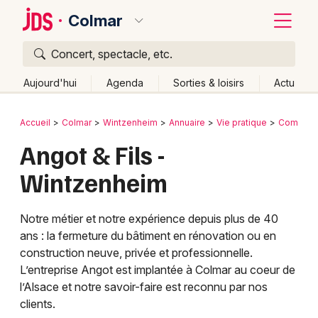
Colmar
Concert, spectacle, etc.
Quoi ?
Fermer
Aujourd'hui
Agenda
Sorties & loisirs
Actu
Où ?
Retour
Publier un événement
Accueil
Colmar
Wintzenheim
Annuaire
Vie pratique
Commerce
Colmar et alentours
Haut-Rhin (68)
Alsace
Partout
Angot & Fils -
Bordeaux
Près de moi
Changer de lieu
Wintzenheim
Colmar
Quand ?
Effacer les dates
Lille
Grands événements
Aujourd'hui
Demain
Ce week-end
Autre
Notre métier et notre expérience depuis plus de 40
ans : la fermeture du bâtiment en rénovation ou en
Lyon
Activité & Expérience
construction neuve, privée et professionnelle.
Marseille
L’entreprise Angot est implantée à Colmar au coeur de
Manifestations
l’Alsace et notre savoir-faire est reconnu par nos
Mulhouse
clients.
Foires & salons