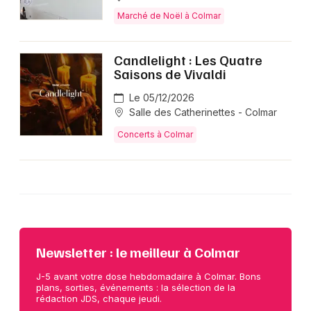
Marché de Noël à Colmar
Candlelight : Les Quatre
Saisons de Vivaldi
Le 05/12/2026
Salle des Catherinettes - Colmar
Concerts à Colmar
Newsletter : le meilleur à Colmar
J-5 avant votre dose hebdomadaire à Colmar. Bons
plans, sorties, événements : la sélection de la
rédaction JDS, chaque jeudi.