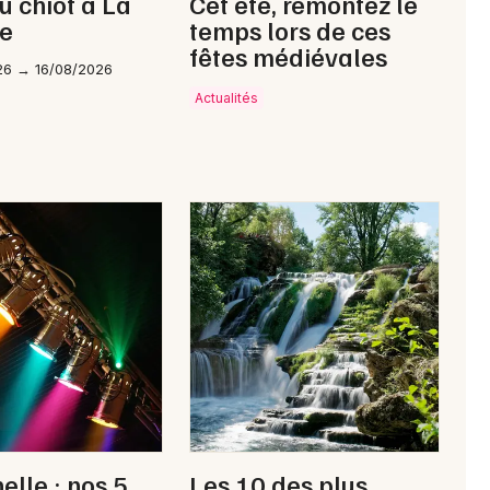
u chiot à La
Cet été, remontez le
le
temps lors de ces
fêtes médiévales
26 → 16/08/2026
Actualités
elle : nos 5
Les 10 des plus