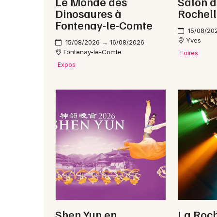
Le Monde des
Salon d
Dinosaures à
Rochel
Fontenay-le-Comte
15/08/20
Yves
15/08/2026 → 16/08/2026
Fontenay-le-Comte
Foires
Expos
Shen Yun en
La Roch