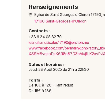
Renseignements
Eglise de Saint Georges d'Oléron 17190, 
17190 Saint-Georges-d'Oléron
Contacts :
+33 6 34 08 82 70
lesnu
itsmu
sical
es171
90@pr
oton.
me
www.f
acebo
ok.co
m/per
malin
k.php
?stor
y_fbi
XSSMB
vqcoD
sK6R8
nB7D3
bAiuj
fLK2a
vFvl
Dates et horaires :
Jeudi 28 Août 2025 de 21h à 22h30
Tarifs :
De 10€ à 12€ - Tarif réduit
De 15€ à 18€