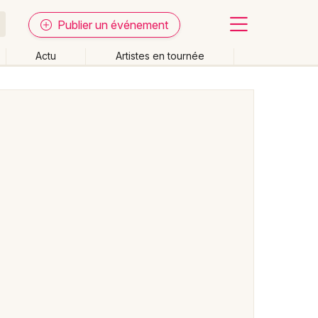
Publier un événement
Actu
Artistes en tournée
Fermer
Effacer les dates
week-end
Autre