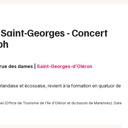
Spectacles
Mulhouse
Concerts
Montpellier
Nantes
Sports
 Saint-Georges - Concert
Nice
bh
Soirées
Paris
Sorties famille
Strasbourg
 rue des dames
|
Saint-Georges-d'Oléron
Expos
Toulouse
Sorties & loisirs
Toutes les villes
n irlandaise et écossaise, revient à la formation en quatuor de
Concerts en Poitou-Charente
el (Office de Tourisme de l'île d'Oléron et du bassin de Marennes). Date
Concerts en Nouvelle-Aquitaine