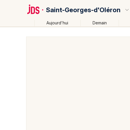
Saint-Georges-d'Oléron
Aujourd'hui
Demain
Quoi ?
Où ?
Saint-Georges-d'Oléron et alentours
Charente-Mari
Partout
Près de moi
Changer de lieu