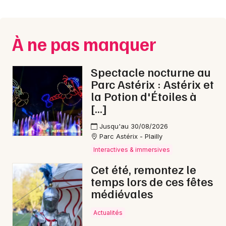
Montpellier
Spectacles
Nantes
À ne pas manquer
Concerts
Nice
Paris
Sports
Spectacle nocturne au
Parc Astérix : Astérix et
Strasbourg
Soirées
la Potion d'Étoiles à
[…]
Toulouse
Sorties famille
Jusqu'au 30/08/2026
Toutes les villes
Parc Astérix - Plailly
Expos
Interactives & immersives
Sorties & loisirs
Cet été, remontez le
temps lors de ces fêtes
Foires dans la Nièvre
médiévales
Foires en Bourgogne
Actualités