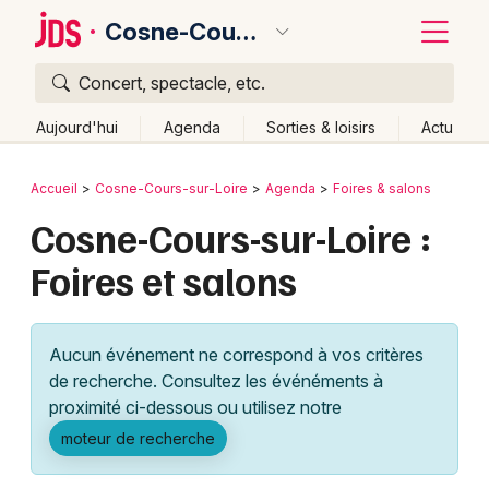
Cosne-Cours-sur-Loire
Concert, spectacle, etc.
Quoi ?
Fermer
Aujourd'hui
Agenda
Sorties & loisirs
Actu
Où ?
Retour
Publier un événement
Accueil
Cosne-Cours-sur-Loire
Agenda
Foires & salons
Cosne-Cours-sur-Loire et alentours
Nièvre (58)
Cosne-Cours-sur-Loire :
Bordeaux
Bourgogne
Partout
Près de moi
Changer de lieu
Foires et salons
Colmar
Quand ?
Effacer les dates
Lille
Grands événements
Aujourd'hui
Demain
Ce week-end
Autre
Aucun événement ne correspond à vos critères
Lyon
Activité & Expérience
de recherche. Consultez les événéments à
proximité ci-dessous ou utilisez notre
Marseille
Manifestations
moteur de recherche
Mulhouse
Foires & salons