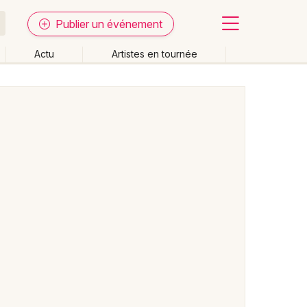
Publier un événement
Actu
Artistes en tournée
Fermer
Effacer les dates
week-end
Autre