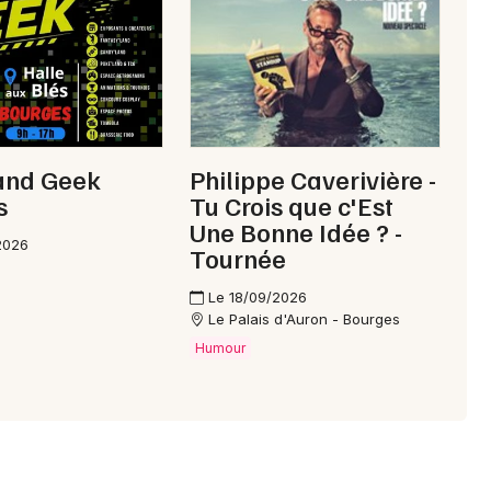
Choisir mes départements
58 - Nièvre
Mon email
Land Geek
Philippe Caverivière -
s
Tu Crois que c'Est
Une Bonne Idée ? -
Je m'abonne
2026
Tournée
Le 18/09/2026
Le Palais d'Auron - Bourges
Humour