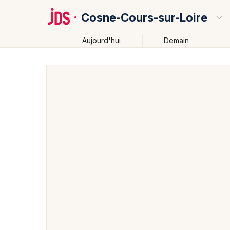
Cosne-Cours-sur-Loire
Aujourd'hui
Demain
Quoi ?
Où ?
Cosne-Cours-sur-Loire et alentours
Nièvre (58)
Près de moi
Changer de lieu