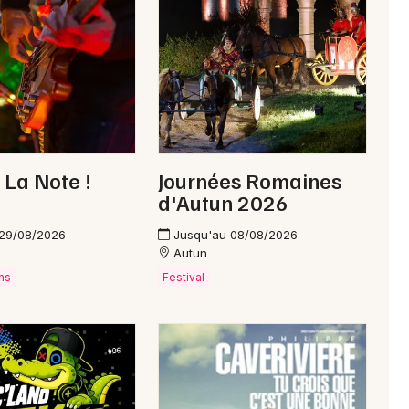
Newsletter des sorties
Artistes en tournée
 La Note !
Journées Romaines
Actus à Cosne-Cours-sur-Loire
d'Autun 2026
Magazine à Cosne-Cours-sur-Loire
 29/08/2026
Jusqu'au 08/08/2026
Autun
ns
Festival