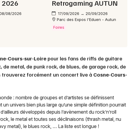
n 2026
Retrogaming AUTUN
 08/08/2026
17/09/2026 → 20/09/2026
Parc des Expos l'Eduen - Autun
Choisir mes départements
Foires
58 - Nièvre
Mon email
ne-Cours-sur-Loire
pour les fans de riffs de guitare
 de metal, de punk rock, de blues, de garage rock, de
Je m'abonne
s trouverez forcément un concert live à
Cosne-Cours-
monde : nombre de groupes et d’artistes se définissent
 un univers bien plus large qu’une simple définition pourrait
d’ailleurs développés depuis l’avènement du rock’n’roll
ock, le metal et toutes ses déclinaisons (thrash metal, nu
vy metal), le blues rock, … La liste est longue !