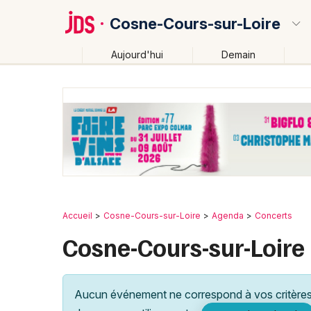
Cosne-Cours-sur-Loire
Aujourd'hui
Demain
Quoi ?
Où ?
Cosne-Cours-sur-Loire et alentours
Nièvre (58)
Près de moi
Changer de lieu
Accueil
Cosne-Cours-sur-Loire
Agenda
Concerts
Cosne-Cours-sur-Loire 
Aucun événement ne correspond à vos critères 