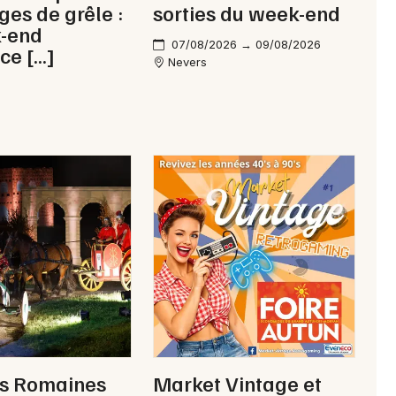
ges de grêle :
sorties du week-end
Comté
k-end
07/08/2026 → 09/08/2026
ce […]
Nevers
Newsletter des sorties
Artistes en tournée
Actus à Cosne-Cours-sur-Loire
Magazine à Cosne-Cours-sur-Loire
es Romaines
Market Vintage et