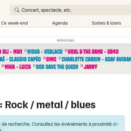
Concert, spectacle, etc.
Ce week-end
Agenda
Sorties & loisirs
Retour
Publier un événement
Quand ?
Aujourd'hui
Demain
Ce 
Bourgogne
Partout
Bordeaux
Grands événements
Colmar
Activité & Expérience
Lille
: Rock / metal / blues
Manifestations
Lyon
Foires & salons
Marseille
de recherche. Consultez les événéments à proximité ci-