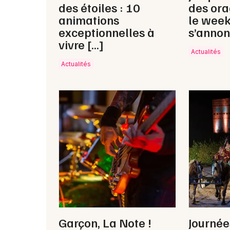
des étoiles : 10
des ora
animations
le wee
exceptionnelles à
s’annon
vivre […]
Actualités
Actualités
Garçon, La Note !
Journé