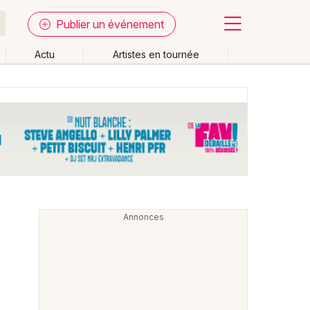
Publier un événement
Actu
Artistes en tournée
Fermer
Effacer les dates
week-end
Autre