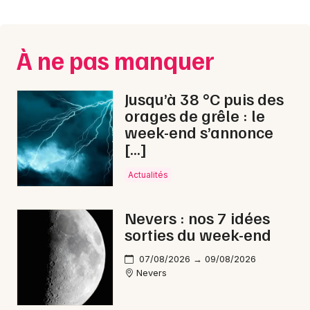
Montpellier
Spectacles
Nantes
À ne pas manquer
Concerts
Nice
Paris
Sports
Jusqu’à 38 °C puis des
orages de grêle : le
Strasbourg
Soirées
week-end s’annonce
[…]
Toulouse
Sorties famille
Toutes les villes
Actualités
Expos
Nevers : nos 7 idées
Sorties & loisirs
sorties du week-end
Jazz dans la Nièvre
07/08/2026 → 09/08/2026
Nevers
Jazz en Bourgogne