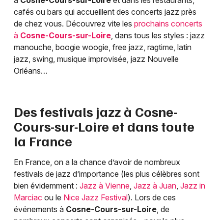
à
Cosne-Cours-sur-Loire
et dans les restaurants,
cafés ou bars qui accueillent des concerts jazz près
de chez vous. Découvrez vite les
prochains concerts
à
Cosne-Cours-sur-Loire
, dans tous les styles : jazz
manouche, boogie woogie, free jazz, ragtime, latin
jazz, swing, musique improvisée, jazz Nouvelle
Orléans…
Des festivals jazz à
Cosne-
Cours-sur-Loire
et dans toute
la France
En France, on a la chance d’avoir de nombreux
festivals de jazz d’importance (les plus célèbres sont
bien évidemment :
Jazz à Vienne
,
Jazz à Juan
,
Jazz in
Marciac
ou le
Nice Jazz Festival
). Lors de ces
événements à
Cosne-Cours-sur-Loire
, de