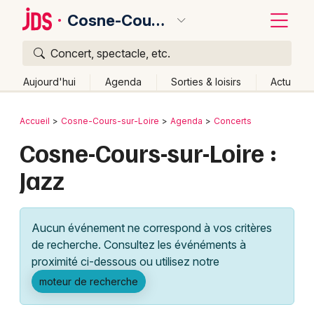
Cosne-Cours-sur-Loire
Concert, spectacle, etc.
Quoi ?
Fermer
Aujourd'hui
Agenda
Sorties & loisirs
Actu
Où ?
Retour
Publier un événement
Accueil
Cosne-Cours-sur-Loire
Agenda
Concerts
Cosne-Cours-sur-Loire et alentours
Nièvre (58)
Cosne-Cours-sur-Loire :
Bordeaux
Bourgogne
Partout
Près de moi
Changer de lieu
Jazz
Colmar
Quand ?
Effacer les dates
Lille
Grands événements
Aujourd'hui
Demain
Ce week-end
Autre
Aucun événement ne correspond à vos critères
Lyon
Activité & Expérience
de recherche. Consultez les événéments à
proximité ci-dessous ou utilisez notre
Marseille
Manifestations
moteur de recherche
Mulhouse
Foires & salons