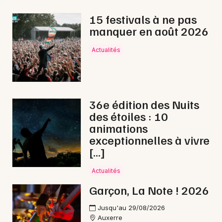
Jazz en Bourgogne-Franche-Comté
15 festivals à ne pas
manquer en août 2026
Actualités
Newsletter des sorties
Artistes en tournée
36e édition des Nuits
des étoiles : 10
Actus à Cosne-Cours-sur-Loire
animations
exceptionnelles à vivre
Magazine à Cosne-Cours-sur-Loire
[…]
Actualités
Garçon, La Note ! 2026
Jusqu'au 29/08/2026
Auxerre