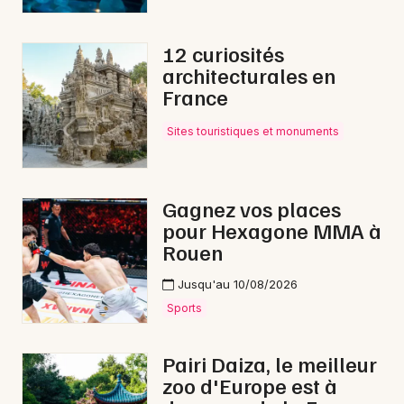
Animations commerciales en Normandie
12 curiosités
architecturales en
France
Newsletter des sorties
Sites touristiques et monuments
Artistes en tournée
Gagnez vos places
Actus à Coutances
pour Hexagone MMA à
Rouen
Magazine à Coutances
Jusqu'au 10/08/2026
Sports
Pairi Daiza, le meilleur
zoo d'Europe est à