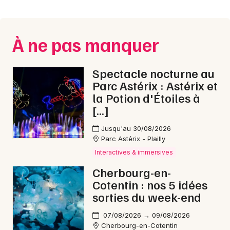
Montpellier
Spectacles
Nantes
À ne pas manquer
Concerts
Nice
Paris
Sports
Spectacle nocturne au
Parc Astérix : Astérix et
Strasbourg
Soirées
la Potion d'Étoiles à
[…]
Toulouse
Sorties famille
Jusqu'au 30/08/2026
Toutes les villes
Parc Astérix - Plailly
Expos
Interactives & immersives
Sorties & loisirs
Cherbourg-en-
Cotentin : nos 5 idées
Animations commerciales dans la Manche
sorties du week-end
07/08/2026 → 09/08/2026
Animations commerciales en Basse-Normandie
Cherbourg-en-Cotentin