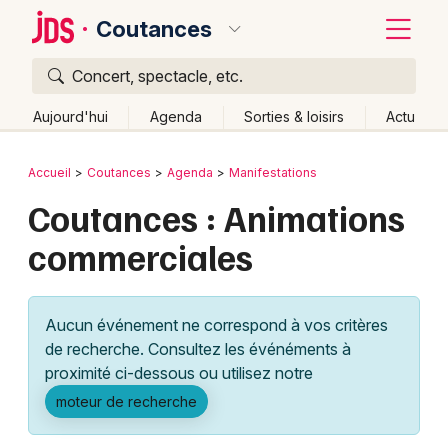
Coutances
Concert, spectacle, etc.
Quoi ?
Fermer
Aujourd'hui
Agenda
Sorties & loisirs
Actu
Où ?
Retour
Publier un événement
Accueil
Coutances
Agenda
Manifestations
Coutances et alentours
Manche (50)
Coutances : Animations
Bordeaux
Basse-Normandie
Partout
Près de moi
commerciales
Changer de lieu
Colmar
Quand ?
Effacer les dates
Lille
Grands événements
Aujourd'hui
Demain
Ce week-end
Autre
Aucun événement ne correspond à vos critères
Lyon
Activité & Expérience
de recherche. Consultez les événéments à
proximité ci-dessous ou utilisez notre
Marseille
Manifestations
moteur de recherche
Mulhouse
Foires & salons