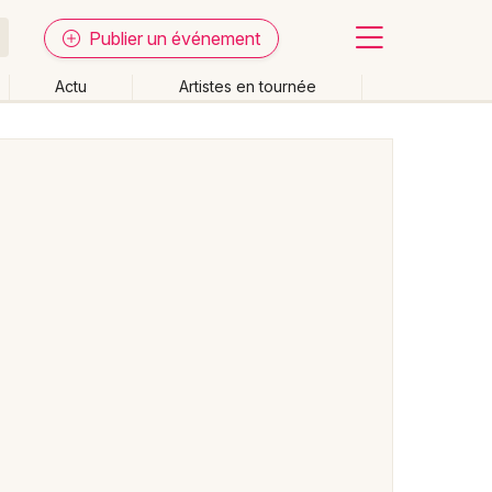
Publier un événement
Actu
Artistes en tournée
Fermer
Effacer les dates
week-end
Autre