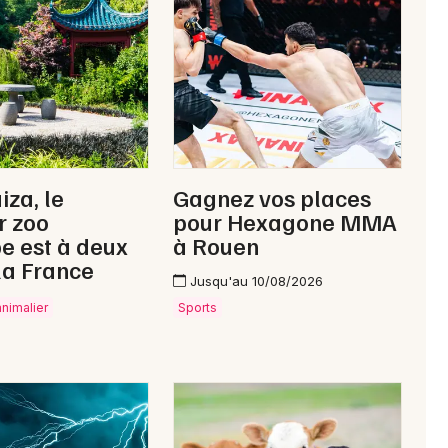
Newsletter des sorties
Artistes en tournée
iza, le
Gagnez vos places
Actus à Coutances
r zoo
pour Hexagone MMA
e est à deux
à Rouen
Magazine à Coutances
la France
Jusqu'au 10/08/2026
animalier
Sports