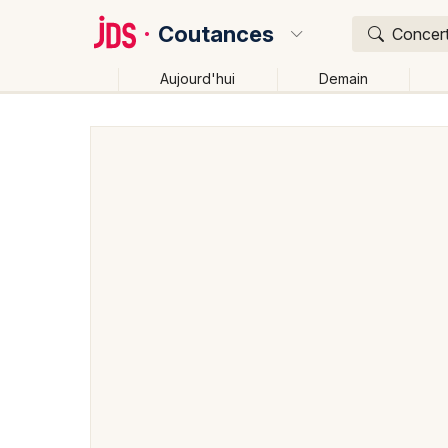
Coutances
Concert
Aujourd'hui
Demain
Quoi ?
Où ?
Coutances et alentours
Manche (50)
Basse-Nor
Près de moi
Changer de lieu