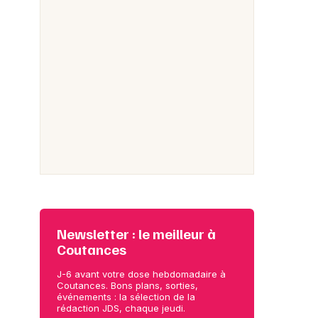
Newsletter : le meilleur à
Coutances
J-6 avant votre dose hebdomadaire à
Coutances. Bons plans, sorties,
événements : la sélection de la
rédaction JDS, chaque jeudi.