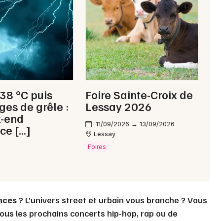
Choisir mes départements
50 - Manche
Mon email
 38 °C puis
Foire Sainte-Croix de
ges de grêle :
Lessay 2026
Je m'abonne
k-end
11/09/2026 → 13/09/2026
ce […]
Lessay
Foires
nces
? L’univers street et urbain vous branche ? Vous
ous les prochains concerts hip-hop, rap ou de