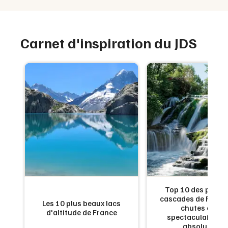
Carnet d'inspiration du JDS
de
Top 10 des plus b
:
cascades de France
Les 10 plus beaux lacs
en
chutes d'eau
d'altitude de France
x
spectaculaires à 
absolument