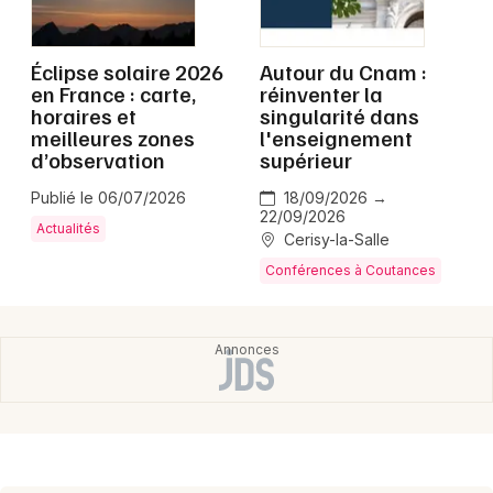
Montpellier
Spectacles
Nantes
Éclipse solaire 2026
Autour du Cnam :
en France : carte,
réinventer la
Concerts
Nice
horaires et
singularité dans
meilleures zones
l'enseignement
Paris
Sports
d’observation
supérieur
Strasbourg
Publié le 06/07/2026
18/09/2026 →
Soirées
22/09/2026
Actualités
Toulouse
Cerisy-la-Salle
Sorties famille
Conférences à Coutances
Toutes les villes
Expos
Sorties & loisirs
Manche
Basse-Normandie