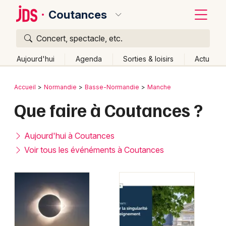
Coutances
Concert, spectacle, etc.
Quoi ?
Fermer
Aujourd'hui
Agenda
Sorties & loisirs
Actu
Où ?
Retour
Publier un événement
Accueil
Normandie
Basse-Normandie
Manche
Coutances et alentours
Manche (50)
Que faire à Coutances ?
Bordeaux
Basse-Normandie
Partout
Près de moi
Changer de lieu
Colmar
Aujourd'hui à Coutances
Quand ?
Effacer les dates
Lille
Grands événements
Voir tous les événéments à Coutances
Aujourd'hui
Demain
Ce week-end
Autre
Lyon
Activité & Expérience
Marseille
Manifestations
Mulhouse
Foires & salons