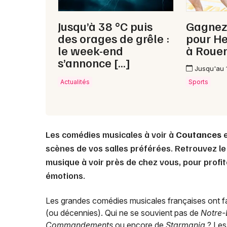
Jusqu’à 38 °C puis
Gagnez
des orages de grêle :
pour H
le week-end
à Roue
s’annonce […]
Jusqu'au 
Actualités
Sports
Les comédies musicales à voir à
Coutances
e
scènes de vos salles préférées. Retrouvez le
musique à voir près de chez vous, pour profit
émotions.
Les grandes comédies musicales françaises ont fa
(ou décennies). Qui ne se souvient pas de
Notre-
Commandements
ou encore de
Starmania
? Les