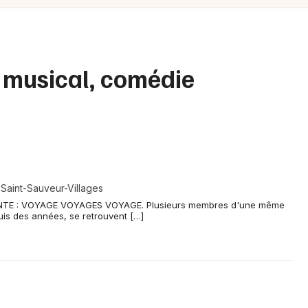
Spectacles
Mulhouse
Concerts
Montpellier
Nantes
Sports
 musical, comédie
Nice
Soirées
Paris
Sorties famille
Strasbourg
Expos
Toulouse
 Saint-Sauveur-Villages
Sorties & loisirs
Toutes les villes
TE : VOYAGE VOYAGES VOYAGE. Plusieurs membres d'une même
uis des années, se retrouvent […]
Spectacle musical dans la Manche
Spectacle musical en Basse-Normandie
Spectacle musical en Normandie