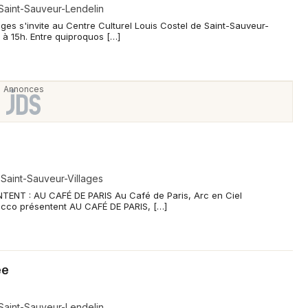
 Saint-Sauveur-Lendelin
s s'invite au Centre Culturel Louis Costel de Saint-Sauveur-
 à 15h. Entre quiproquos […]
Newsletter des sorties
Artistes en tournée
Actus à Coutances
Magazine à Coutances
 Saint-Sauveur-Villages
NT : AU CAFÉ DE PARIS Au Café de Paris, Arc en Ciel
ucco présentent AU CAFÉ DE PARIS, […]
ée
 Saint-Sauveur-Lendelin