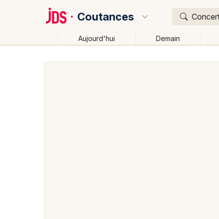
Coutances
Concert
Aujourd'hui
Demain
Quoi ?
Où ?
Coutances et alentours
Manche (50)
Basse-Nor
Près de moi
Changer de lieu