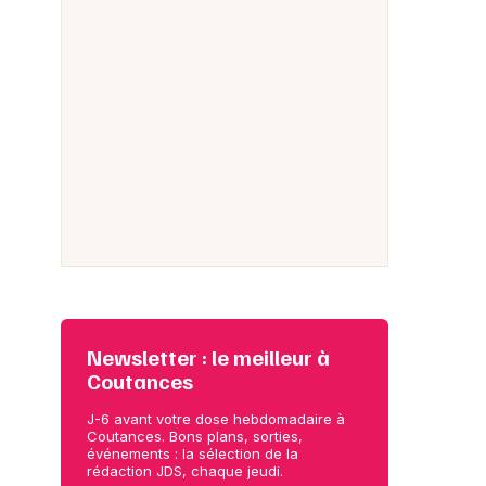
Newsletter : le meilleur à
Coutances
J-6 avant votre dose hebdomadaire à
Coutances. Bons plans, sorties,
événements : la sélection de la
rédaction JDS, chaque jeudi.