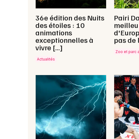
36e édition des Nuits
Pairi Da
des étoiles : 10
meilleu
animations
d'Europ
exceptionnelles à
pas de 
vivre […]
Zoo et parc 
Actualités