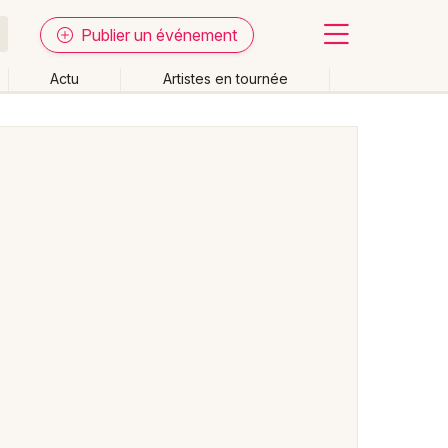
Publier un événement
Actu
Artistes en tournée
Fermer
Effacer les dates
week-end
Autre