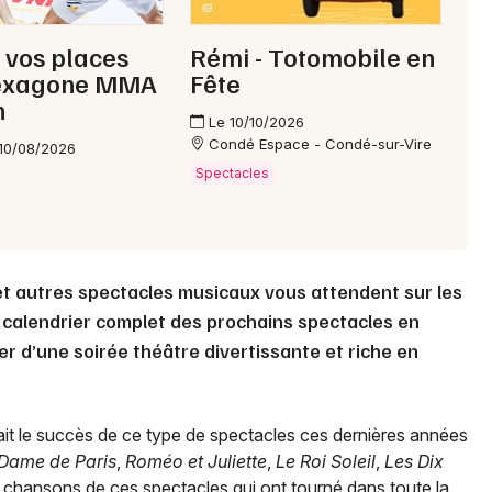
 vos places
Rémi - Totomobile en
exagone MMA
Fête
n
Le 10/10/2026
Condé Espace - Condé-sur-Vire
10/08/2026
Spectacles
t autres spectacles musicaux vous attendent sur les
 calendrier complet des prochains spectacles en
er d’une soirée théâtre divertissante et riche en
it le succès de ce type de spectacles ces dernières années
Dame de Paris
,
Roméo et Juliette
,
Le Roi Soleil
,
Les Dix
 chansons de ces spectacles qui ont tourné dans toute la