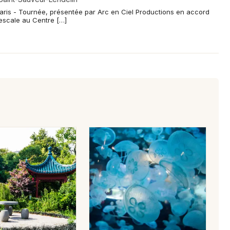
ris - Tournée, présentée par Arc en Ciel Productions en accord
escale au Centre […]
Choisir mes départements
50 - Manche
Mon email
Je m'abonne