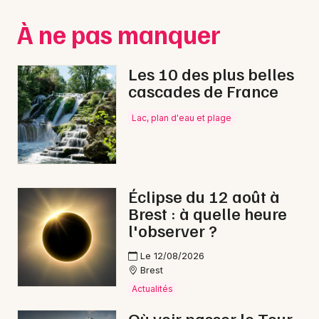
Montpellier
À ne pas manquer
Spectacles
Nantes
Concerts
Nice
Les 10 des plus belles
cascades de France
Paris
Sports
Lac, plan d'eau et plage
Strasbourg
Soirées
Toulouse
Sorties famille
Toutes les villes
Éclipse du 12 août à
Expos
Brest : à quelle heure
l'observer ?
Sorties & loisirs
Le 12/08/2026
Rap dans le Finistère
Brest
Actualités
Rap en Bretagne
Où voir passer le Tour