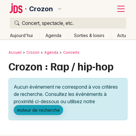
Crozon
Concert, spectacle, etc.
Quoi ?
Fermer
Aujourd'hui
Agenda
Sorties & loisirs
Actu
Où ?
Retour
Publier un événement
Accueil
Crozon
Agenda
Concerts
Crozon et alentours
Finistère (29)
Bretagne
Partout
Crozon : Rap / hip-hop
Bordeaux
Près de moi
Changer de lieu
Colmar
Quand ?
Effacer les dates
Aucun événement ne correspond à vos critères
Lille
Grands événements
Aujourd'hui
Demain
Ce week-end
Autre
de recherche. Consultez les événéments à
Lyon
proximité ci-dessous ou utilisez notre
Activité & Expérience
moteur de recherche
Marseille
Manifestations
Mulhouse
Foires & salons