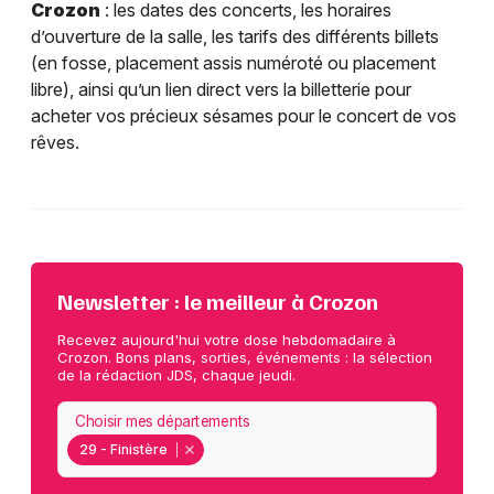
Crozon
: les dates des concerts, les horaires
d’ouverture de la salle, les tarifs des différents billets
(en fosse, placement assis numéroté ou placement
libre), ainsi qu’un lien direct vers la billetterie pour
acheter vos précieux sésames pour le concert de vos
rêves.
Newsletter : le meilleur à Crozon
Recevez aujourd'hui votre dose hebdomadaire à
Crozon. Bons plans, sorties, événements : la sélection
de la rédaction JDS, chaque jeudi.
Choisir mes départements
29 - Finistère