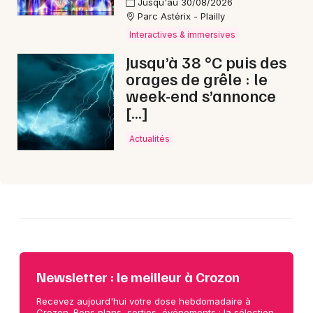
Jusqu'au 30/08/2026
Choisir mes départements
Parc Astérix - Plailly
29 - Finistère
Interactives & immersives
Jusqu’à 38 °C puis des
Mon email
orages de grêle : le
week-end s’annonce
[…]
Je m'abonne
Actualités
Newsletter : le meilleur à Crozon
Recevez aujourd'hui votre dose hebdomadaire à
Crozon. Bons plans, sorties, événements : la sélection