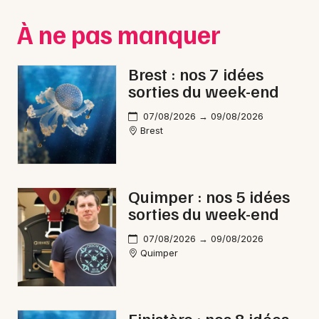
Montpellier
À ne pas manquer
Spectacles
Nantes
Concerts
Nice
Brest : nos 7 idées
sorties du week-end
Paris
Sports
07/08/2026 → 09/08/2026
Strasbourg
Soirées
Brest
Toulouse
Sorties famille
Toutes les villes
Quimper : nos 5 idées
Expos
sorties du week-end
Sorties & loisirs
07/08/2026 → 09/08/2026
Quimper
Pilotage dans le Finistère
Pilotage en Bretagne
Finistère : nos 8 idées