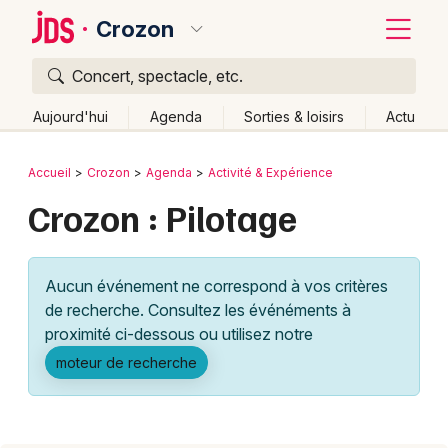
Crozon
Concert, spectacle, etc.
Quoi ?
Fermer
Aujourd'hui
Agenda
Sorties & loisirs
Actu
Où ?
Retour
Publier un événement
Accueil
Crozon
Agenda
Activité & Expérience
Crozon et alentours
Finistère (29)
Bretagne
Partout
Crozon : Pilotage
Bordeaux
Près de moi
Changer de lieu
Colmar
Quand ?
Effacer les dates
Aucun événement ne correspond à vos critères
Lille
Grands événements
Aujourd'hui
Demain
Ce week-end
Autre
de recherche. Consultez les événéments à
Lyon
proximité ci-dessous ou utilisez notre
Activité & Expérience
moteur de recherche
Marseille
Manifestations
Mulhouse
Foires & salons