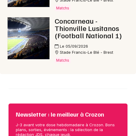
Stade Francis-Le Blé - Brest
Choisir mes départements
Matchs
29 - Finistère
Concarneau -
Thionville Lusitanos
Mon email
(Football National 1)
Le 05/09/2026
Je m'abonne
Stade Francis-Le Blé - Brest
Matchs
Newsletter : le meilleur à Crozon
J-3 avant votre dose hebdomadaire à Crozon. Bons
plans, sorties, événements : la sélection de la
rédaction JDS, chaque jeudi.