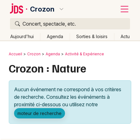
Crozon
Concert, spectacle, etc.
Quoi ?
Fermer
Aujourd'hui
Agenda
Sorties & loisirs
Actu
Où ?
Retour
Publier un événement
Accueil
Crozon
Agenda
Activité & Expérience
Crozon et alentours
Finistère (29)
Bretagne
Partout
Crozon : Nature
Bordeaux
Près de moi
Changer de lieu
Colmar
Quand ?
Effacer les dates
Aucun événement ne correspond à vos critères
Lille
Grands événements
Aujourd'hui
Demain
Ce week-end
Autre
de recherche. Consultez les événéments à
Lyon
proximité ci-dessous ou utilisez notre
Activité & Expérience
moteur de recherche
Marseille
Manifestations
Mulhouse
Foires & salons