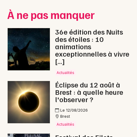
Montpellier
À ne pas manquer
Spectacles
Nantes
Concerts
Nice
36e édition des Nuits
des étoiles : 10
Paris
Sports
animations
exceptionnelles à vivre
Strasbourg
Soirées
[…]
Toulouse
Sorties famille
Actualités
Toutes les villes
Éclipse du 12 août à
Expos
Brest : à quelle heure
l'observer ?
Sorties & loisirs
Le 12/08/2026
Nature dans le Finistère
Brest
Actualités
Nature en Bretagne