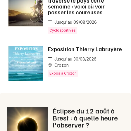
traverse le pays cette
Montpellier
semaine : voici où voir
passer les coureuses
Spectacles
Nantes
Jusqu'au 09/08/2026
Concerts
Nice
Cyclosportives
Paris
Sports
Exposition Thierry Labruyère
Strasbourg
Soirées
Jusqu'au 30/08/2026
Toulouse
Crozon
Sorties famille
Expos à Crozon
Toutes les villes
Expos
Sorties & loisirs
Éclipse du 12 août à
Aujourd'hui dans le Finistère
Brest : à quelle heure
l'observer ?
Aujourd'hui en Bretagne