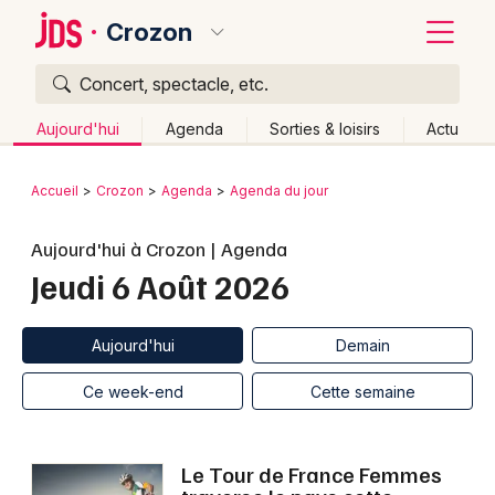
Crozon
Concert, spectacle, etc.
Quoi ?
Fermer
Aujourd'hui
Agenda
Sorties & loisirs
Actu
Où ?
Retour
Publier un événement
Accueil
Crozon
Agenda
Agenda du jour
Crozon et alentours
Finistère (29)
Bretagne
Partout
Bordeaux
Aujourd'hui à Crozon | Agenda
Près de moi
Changer de lieu
Jeudi 6 Août 2026
Colmar
Quand ?
Effacer les dates
Lille
Grands événements
Aujourd'hui
Demain
Ce week-end
Autre
Aujourd'hui
Demain
Lyon
Activité & Expérience
Ce week-end
Cette semaine
Marseille
Manifestations
Mulhouse
Le Tour de France Femmes
Foires & salons