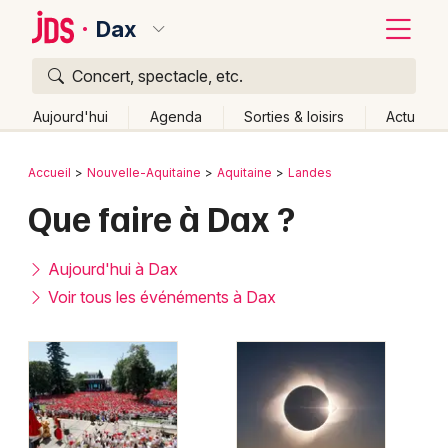
Dax
Concert, spectacle, etc.
Quoi ?
Fermer
Aujourd'hui
Agenda
Sorties & loisirs
Actu
Où ?
Retour
Publier un événement
Accueil
Nouvelle-Aquitaine
Aquitaine
Landes
Dax et alentours
Landes (40)
Aquitaine
Partout
Que faire à Dax ?
Bordeaux
Près de moi
Changer de lieu
Colmar
Quand ?
Aujourd'hui à Dax
Effacer les dates
Lille
Grands événements
Voir tous les événéments à Dax
Aujourd'hui
Demain
Ce week-end
Autre
Lyon
Activité & Expérience
Marseille
Manifestations
Mulhouse
Foires & salons