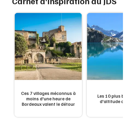
Carnet d'inspiration du JDS
es
Ces 7 villages méconnus à
Les 10 plus beaux
n
moins d'une heure de
d'altitude de Fr
Bordeaux valent le détour