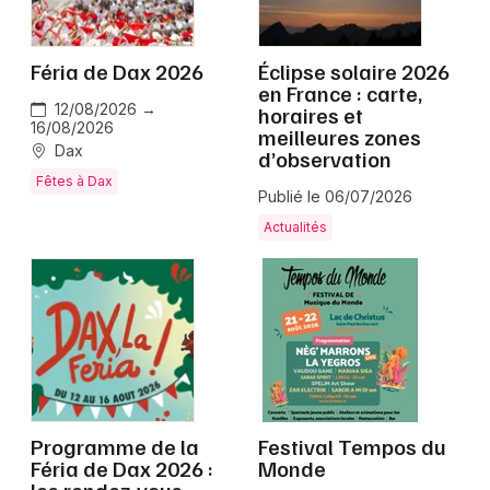
Montpellier
Spectacles
Nantes
Féria de Dax 2026
Éclipse solaire 2026
en France : carte,
Concerts
Nice
12/08/2026 →
horaires et
16/08/2026
meilleures zones
Paris
Sports
Dax
d’observation
Fêtes à Dax
Strasbourg
Publié le 06/07/2026
Soirées
Actualités
Toulouse
Sorties famille
Toutes les villes
Expos
Sorties & loisirs
Landes
Programme de la
Festival Tempos du
Aquitaine
Féria de Dax 2026 :
Monde