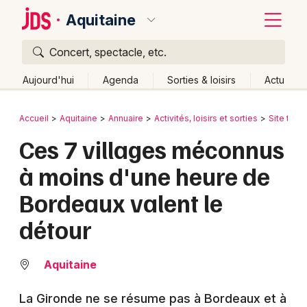
Aquitaine
Concert, spectacle, etc.
Quoi ?
Fermer
Aujourd'hui
Agenda
Sorties & loisirs
Actu
Où ?
Retour
Publier un événement
Accueil
Aquitaine
Annuaire
Activités, loisirs et sorties
Site touri
Aquitaine
Partout
Près de moi
Changer de lieu
Ces 7 villages méconnus
Bordeaux
Quand ?
Effacer les dates
à moins d'une heure de
Colmar
Aujourd'hui
Demain
Ce week-end
Autre
Bordeaux valent le
Lille
Grands événements
détour
Lyon
Activité & Expérience
Marseille
Aquitaine
Manifestations
Mulhouse
La Gironde ne se résume pas à Bordeaux et à
Foires & salons