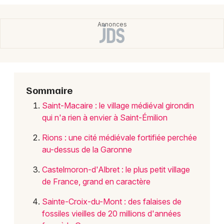
Newsletter des sorties
Artistes en tournée
Actus en Aquitaine
Sommaire
Magazine en Aquitaine
Saint-Macaire : le village médiéval girondin
qui n'a rien à envier à Saint-Émilion
Rions : une cité médiévale fortifiée perchée
au-dessus de la Garonne
Castelmoron-d'Albret : le plus petit village
de France, grand en caractère
Sainte-Croix-du-Mont : des falaises de
Choisir mes départements
fossiles vieilles de 20 millions d'années