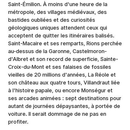
Montpellier
Saint-Émilion. À moins d'une heure de la
Spectacles
métropole, des villages médiévaux, des
Nantes
bastides oubliées et des curiosités
Concerts
Nice
géologiques uniques attendent ceux qui
acceptent de quitter les itinéraires balisés.
Paris
Sports
Saint-Macaire et ses remparts, Rions perchée
Strasbourg
au-dessus de la Garonne, Castelmoron-
Soirées
d'Albret et son record de superficie, Sainte-
Toulouse
Croix-du-Mont et ses falaises de fossiles
Sorties famille
Toutes les villes
vieilles de 20 millions d'années, La Réole et
Expos
son château aux quatre tours, Villandraut liée
à l'histoire papale, ou encore Monségur et
Sorties & loisirs
ses arcades animées : sept destinations pour
autant de journées dépaysantes, à portée de
Site touristique en Nouvelle-Aquitaine
voiture. Il serait dommage de ne pas en
profiter.