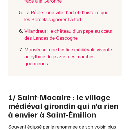
face à la Garonne
La Réole : une ville d'art et d'histoire que
Mon email
les Bordelais ignorent à tort
Villandraut : le château d'un pape au cœur
Je m'abonne
des Landes de Gascogne
Monségur : une bastide médiévale vivante
au rythme du jazz et des marchés
gourmands
1/ Saint-Macaire : le village
médiéval girondin qui n'a rien
à envier à Saint-Émilion
Souvent éclipsé par la renommée de son voisin plus