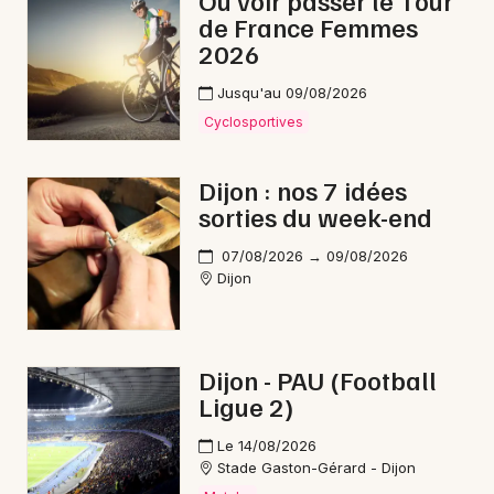
Où voir passer le Tour
de France Femmes
Marché de Noël en Bourgogne-Franche-Comté
2026
Jusqu'au 09/08/2026
Cyclosportives
Newsletter des sorties
Dijon : nos 7 idées
sorties du week-end
Artistes en tournée
07/08/2026 → 09/08/2026
Actus à Dijon
Dijon
Magazine à Dijon
Dijon - PAU (Football
Ligue 2)
Le 14/08/2026
Stade Gaston-Gérard - Dijon