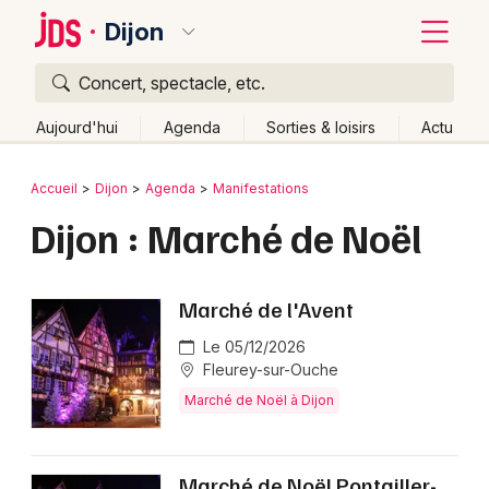
Dijon
Concert, spectacle, etc.
Quoi ?
Fermer
Aujourd'hui
Agenda
Sorties & loisirs
Actu
Où ?
Retour
Publier un événement
Accueil
Dijon
Agenda
Manifestations
Dijon et alentours
Côte d'Or (21)
Bourgogne
Dijon : Marché de Noël
Bordeaux
Partout
Près de moi
Changer de lieu
Colmar
Quand ?
Effacer les dates
Marché de l'Avent
Lille
Grands événements
Aujourd'hui
Demain
Ce week-end
Autre
Le 05/12/2026
Lyon
Fleurey-sur-Ouche
Activité & Expérience
Marché de Noël à Dijon
Marseille
Manifestations
Mulhouse
Foires & salons
Marché de Noël Pontailler-