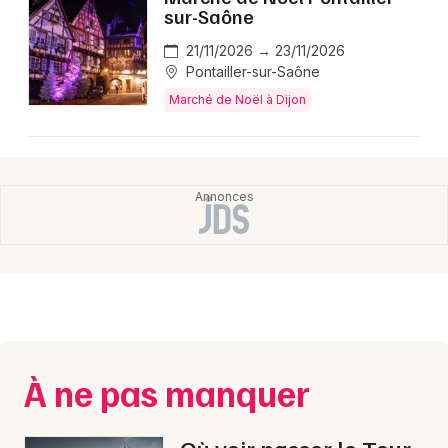
Montpellier
sur-Saône
Spectacles
Nantes
21/11/2026 → 23/11/2026
Pontailler-sur-Saône
Concerts
Nice
Marché de Noël à Dijon
Paris
Sports
Strasbourg
Soirées
Toulouse
Sorties famille
Toutes les villes
Expos
Sorties & loisirs
Marché de Noël en Côte d'Or
À ne pas manquer
Marché de Noël en Bourgogne