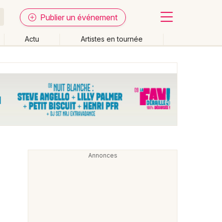
Publier un événement
Actu
Artistes en tournée
Fermer
Effacer les dates
week-end
Autre