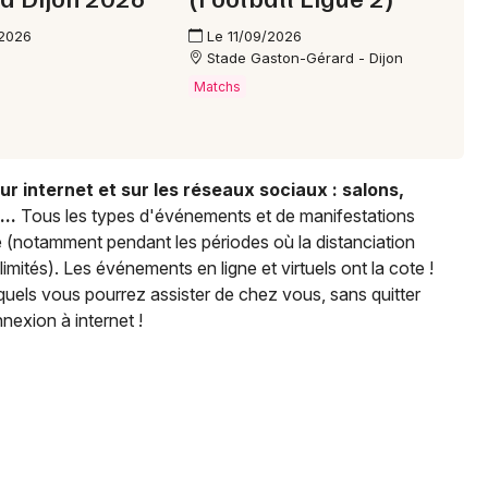
Choisir mes départements
/2026
Le 11/09/2026
Stade Gaston-Gérard - Dijon
21 - Côte d'Or
Matchs
Mon email
r internet et sur les réseaux sociaux : salons,
Je m'abonne
..
Tous les types d'événements et de manifestations
e (notamment pendant les périodes où la distanciation
imités). Les événements en ligne et virtuels ont la cote !
uels vous pourrez assister de chez vous, sans quitter
exion à internet !