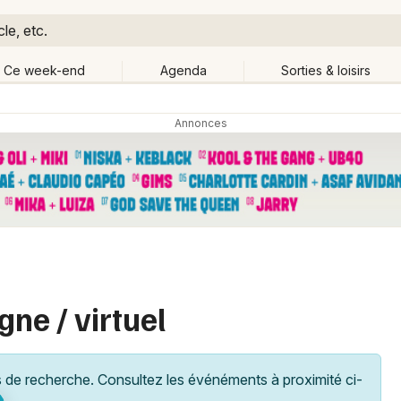
le, etc.
Ce week-end
Agenda
Sorties & loisirs
Retour
Publier un événement
Quand ?
Aujourd'hui
Demain
Ce 
artout
Près de moi
Bordeaux
Grands événements
Colmar
Activité & Expérience
Lille
gne / virtuel
Manifestations
Lyon
Foires & salons
Marseille
de recherche. Consultez les événéments à proximité ci-