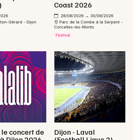
)
Coast 2026
2026
28/08/2026 → 30/08/2026
ton-Gérard - Dijon
Parc de la Combe à la Serpent -
Corcelles-les-Monts
Newsletter des sorties
Festival
Artistes en tournée
Actus à Dijon
Magazine à Dijon
, le concert de
Dijon - Laval
 à Dijon 2026
(Football Ligue 2)