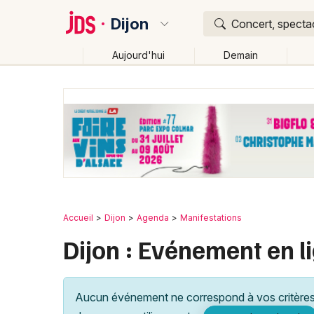
Dijon
Concert, spectac
Aujourd'hui
Demain
Quoi ?
Où ?
Dijon et alentours
Côte d'Or (21)
Bourgogne
P
Changer de lieu
Accueil
Dijon
Agenda
Manifestations
Dijon : Evénement en li
Aucun événement ne correspond à vos critères 