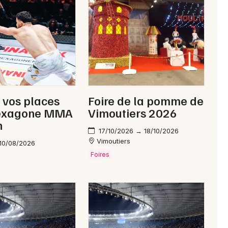
Newsletter des sorties
Artistes en tournée
Actus dans l' Orne
 vos places
Foire de la pomme de
Magazine dans l' Orne
exagone MMA
Vimoutiers 2026
n
17/10/2026 → 18/10/2026
Vimoutiers
10/08/2026
Foires
Choisir mes départements