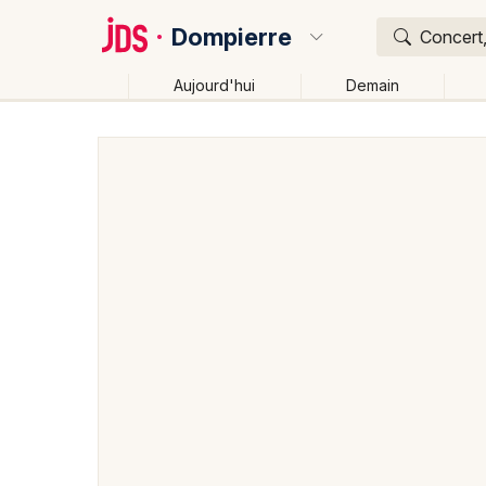
Dompierre
Concert,
Aujourd'hui
Demain
Quoi ?
Où ?
Dompierre et alentours
Orne (61)
Basse-Norman
Changer de lieu