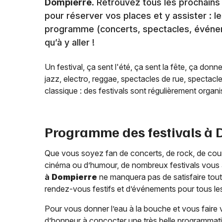
Dompierre
. Retrouvez tous les prochains
pour réserver vos places et y assister : le
programme (concerts, spectacles, événemen
qu’à y aller !
Un festival, ça sent l'été, ça sent la fête, ça donn
jazz, electro, reggae, spectacles de rue, spectacl
classique : des festivals sont régulièrement organis
Programme des festivals à
Que vous soyez fan de concerts, de rock, de countr
cinéma ou d’humour, de nombreux festivals vous a
à
Dompierre
ne manquera pas de satisfaire tout
rendez-vous festifs et d’événements pour tous le
Pour vous donner l’eau à la bouche et vous faire v
d’honneur à concocter une très belle programmati