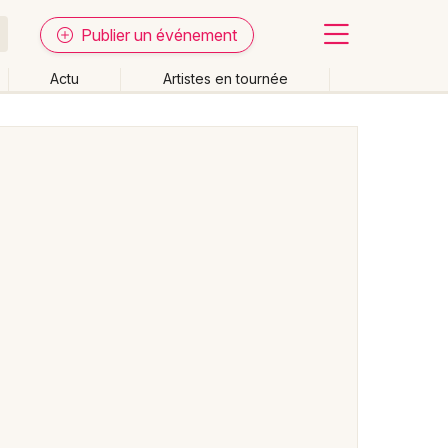
Publier un événement
Actu
Artistes en tournée
Fermer
Effacer les dates
week-end
Autre