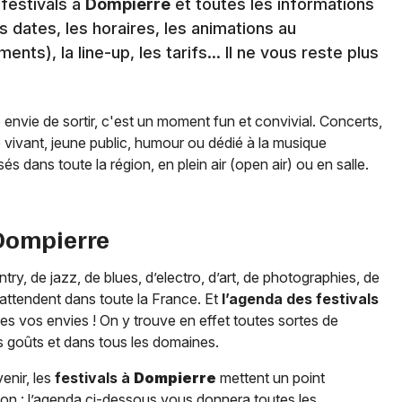
 festivals à
Dompierre
et toutes les informations
s dates, les horaires, les animations au
ts), la line-up, les tarifs… Il ne vous reste plus
e envie de sortir, c'est un moment fun et convivial. Concerts,
e vivant, jeune public, humour ou dédié à la musique
és dans toute la région, en plein air (open air) ou en salle.
Dompierre
y, de jazz, de blues, d’electro, d’art, de photographies, de
ttendent dans toute la France. Et
l’agenda des festivals
es vos envies ! On y trouve en effet toutes sortes de
s goûts et dans tous les domaines.
enir, les
festivals à
Dompierre
mettent un point
on : l’agenda ci-dessous vous donnera toutes les