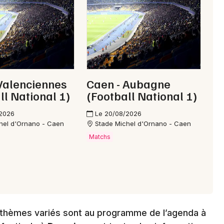
61 - Orne
Mon email
Je m'abonne
Valenciennes
Caen - Aubagne
ll National 1)
(Football National 1)
/2026
Le 20/08/2026
hel d'Ornano - Caen
Stade Michel d'Ornano - Caen
Matchs
ux thèmes variés sont au programme de l’agenda à