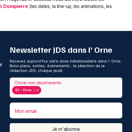
 à
Dompierre
(les dates, la line-up, les animations, les
Newsletter JDS dans l' Orne
Recevez aujourd'hui votre dose hebdomadaire dans l' Orne.
ir
Bons plans, sorties, événements : la sélection de la
rédaction JDS, chaque jeudi.
Choisir mes départements
61 - Orne
Mon email
Je m'abonne