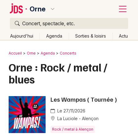
Orne
Concert, spectacle, etc.
Quoi ?
Fermer
Aujourd'hui
Agenda
Sorties & loisirs
Actu
Où ?
Retour
Publier un événement
Accueil
Orne
Agenda
Concerts
Orne (61)
Basse-Normandie
Partout
Près de moi
Orne : Rock / metal /
Bordeaux
Changer de lieu
blues
Colmar
Quand ?
Effacer les dates
Lille
Grands événements
Aujourd'hui
Demain
Ce week-end
Autre
Les Wampas ( Tournée )
Lyon
Activité & Expérience
Le 27/11/2026
Marseille
La Luciole - Alençon
Manifestations
Mulhouse
Rock / metal à Alençon
Foires & salons