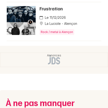
Montpellier
Frustration
Spectacles
Nantes
Le 11/12/2026
Concerts
Nice
La Luciole - Alençon
Paris
Rock / metal à Alençon
Sports
Strasbourg
Soirées
Toulouse
Sorties famille
Toutes les villes
Expos
Sorties & loisirs
Rock / metal en Basse-Normandie
À ne pas manquer
Rock / metal en Normandie