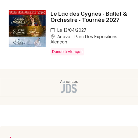
Montpellier
Spectacles
Le Lac des Cygnes - Ballet &
Nantes
Orchestre - Tournée 2027
Concerts
Nice
Le 13/04/2027
Anova - Parc Des Expositions -
Paris
Sports
Alençon
Danse à Alençon
Strasbourg
Soirées
Toulouse
Sorties famille
Toutes les villes
Expos
Sorties & loisirs
Danse en Basse-Normandie
Danse en Normandie