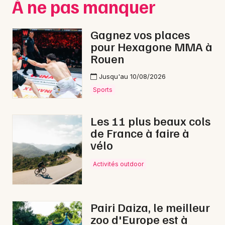
À ne pas manquer
Gagnez vos places
pour Hexagone MMA à
Newsletter des sorties
Rouen
Artistes en tournée
Jusqu'au 10/08/2026
Sports
Actus dans l' Orne
Les 11 plus beaux cols
Magazine dans l' Orne
de France à faire à
vélo
Activités outdoor
Pairi Daiza, le meilleur
zoo d'Europe est à