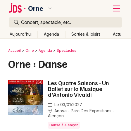
Orne
Concert, spectacle, etc.
Quoi ?
Fermer
Aujourd'hui
Agenda
Sorties & loisirs
Actu
Où ?
Retour
Publier un événement
Accueil
Orne
Agenda
Spectacles
Orne (61)
Basse-Normandie
Partout
Près de moi
Orne : Danse
Bordeaux
Changer de lieu
Colmar
Quand ?
Effacer les dates
Les Quatre Saisons - Un
Lille
Grands événements
Aujourd'hui
Demain
Ce week-end
Autre
Ballet sur la Musique
d'Antonio Vivaldi
Lyon
Activité & Expérience
Le 03/01/2027
Marseille
Anova - Parc Des Expositions -
Manifestations
Alençon
Mulhouse
Danse à Alençon
Foires & salons