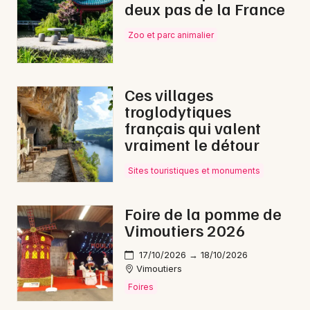
deux pas de la France
Choisir mes départements
61 - Orne
Zoo et parc animalier
Mon email
Ces villages
troglodytiques
Je m'abonne
français qui valent
vraiment le détour
Sites touristiques et monuments
Foire de la pomme de
Vimoutiers 2026
17/10/2026 → 18/10/2026
Vimoutiers
Foires