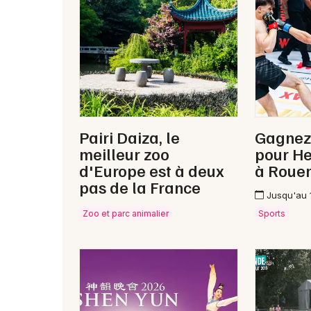
Pairi Daiza, le
Gagnez
meilleur zoo
pour H
d'Europe est à deux
à Roue
pas de la France
Jusqu'au 
Zoo et parc animalier
Sports