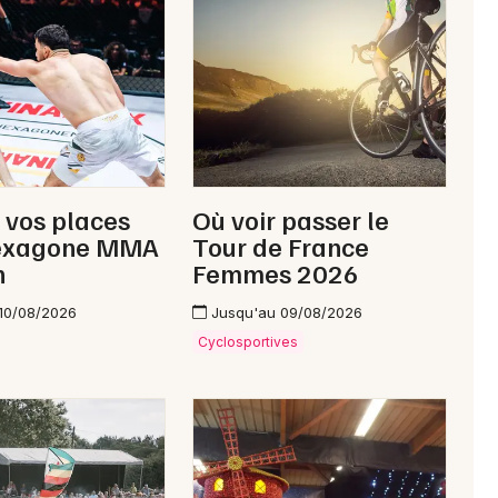
Newsletter des sorties
Artistes en tournée
Actus dans l' Orne
 vos places
Où voir passer le
Magazine dans l' Orne
exagone MMA
Tour de France
n
Femmes 2026
10/08/2026
Jusqu'au 09/08/2026
Cyclosportives
Choisir mes départements