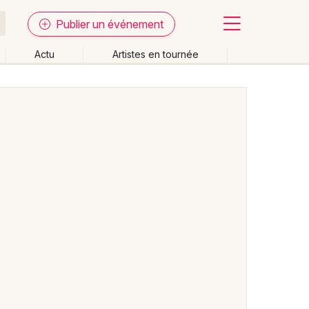
Publier un événement
Actu
Artistes en tournée
Fermer
Effacer les dates
week-end
Autre