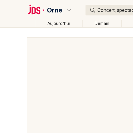
Orne
Concert, spectac
Aujourd'hui
Demain
Quoi ?
Où ?
Orne (61)
Basse-Normandie
Partout
Près de m