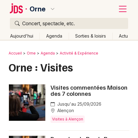
Orne
Concert, spectacle, etc.
Quoi ?
Fermer
Aujourd'hui
Agenda
Sorties & loisirs
Actu
Où ?
Retour
Publier un événement
Accueil
Orne
Agenda
Activité & Expérience
Orne (61)
Basse-Normandie
Partout
Près de moi
Orne : Visites
Bordeaux
Changer de lieu
Colmar
Quand ?
Effacer les dates
Visites commentées Maison
Lille
Grands événements
Aujourd'hui
Demain
Ce week-end
Autre
des 7 colonnes
Lyon
Jusqu'au 25/09/2026
Activité & Expérience
Alençon
Marseille
Visites à Alençon
Manifestations
Mulhouse
Foires & salons