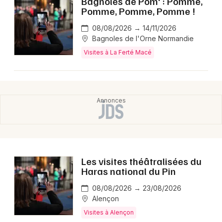
Bagnoles de Pom' : Pomme,
Montpellier
Pomme, Pomme, Pomme !
Spectacles
Nantes
08/08/2026 → 14/11/2026
Bagnoles de l'Orne Normandie
Concerts
Nice
Visites à La Ferté Macé
Paris
Sports
Strasbourg
Soirées
Toulouse
Sorties famille
Toutes les villes
Expos
Les visites théâtralisées du
Sorties & loisirs
Haras national du Pin
Visites en Basse-Normandie
08/08/2026 → 23/08/2026
Alençon
Visites en Normandie
Visites à Alençon