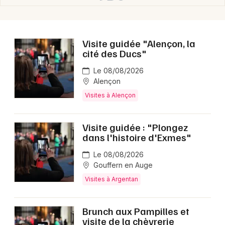
Choisir mes départements
61 - Orne
Visite guidée "Alençon, la
Mon email
cité des Ducs"
Le 08/08/2026
Je m'abonne
Alençon
Visites à Alençon
Visite guidée : "Plongez
dans l'histoire d'Exmes"
Le 08/08/2026
Gouffern en Auge
Visites à Argentan
Brunch aux Pampilles et
visite de la chèvrerie