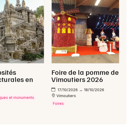
Choisir mes départements
61 - Orne
Mon email
Je m'abonne
osités
Foire de la pomme de
cturales en
Vimoutiers 2026
17/10/2026 → 18/10/2026
Vimoutiers
tiques et monuments
Foires