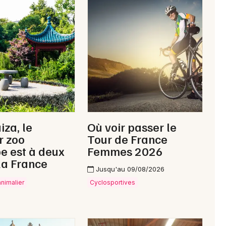
Newsletter des sorties
Artistes en tournée
Actus dans l' Orne
Magazine dans l' Orne
iza, le
Où voir passer le
r zoo
Tour de France
e est à deux
Femmes 2026
la France
Jusqu'au 09/08/2026
animalier
Cyclosportives