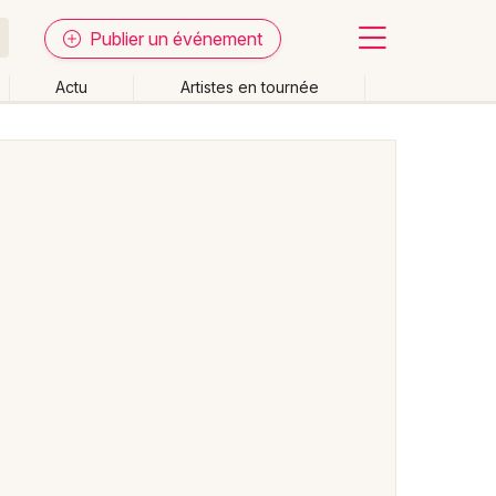
Publier un événement
Actu
Artistes en tournée
Fermer
Effacer les dates
week-end
Autre