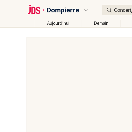
Dompierre
Concert,
Aujourd'hui
Demain
Quoi ?
Où ?
Dompierre et alentours
Orne (61)
Basse-Norman
Changer de lieu