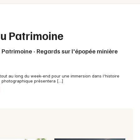
Spectacles
Mulhouse
Concerts
Montpellier
Nantes
Sports
du Patrimoine
Nice
Soirées
Patrimoine - Regards sur l'épopée minière
Paris
Sorties famille
Strasbourg
Expos
tout au long du week-end pour une immersion dans l'histoire
Toulouse
on photographique présentera […]
Sorties & loisirs
Toutes les villes
Journées du Patrimoine en Basse-
Normandie
Journées du Patrimoine en Normandie