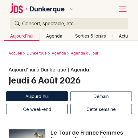
Dunkerque
Concert, spectacle, etc.
Quoi ?
Fermer
Aujourd'hui
Agenda
Sorties & loisirs
Actu
Où ?
Retour
Publier un événement
Accueil
Dunkerque
Agenda
Agenda du jour
Dunkerque et alentours
Nord (59)
Bordeaux
Aujourd'hui à Dunkerque | Agenda
Nord-Pas-de-Calais
Partout
Près de moi
Jeudi 6 Août 2026
Changer de lieu
Colmar
Quand ?
Effacer les dates
Lille
Grands événements
Aujourd'hui
Demain
Aujourd'hui
Demain
Ce week-end
Autre
Lyon
Activité & Expérience
Ce week-end
Cette semaine
Marseille
Manifestations
Mulhouse
Le Tour de France Femmes
Foires & salons