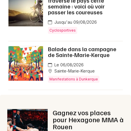
traverse le pays cette
Montpellier
semaine : voici où voir
passer les coureuses
Spectacles
Nantes
Jusqu'au 09/08/2026
Concerts
Nice
Cyclosportives
Paris
Sports
Balade dans la campagne
Strasbourg
de Sainte-Marie-Kerque
Soirées
Toulouse
Le 06/08/2026
Sorties famille
Sainte-Marie-Kerque
Toutes les villes
Manifestations à Dunkerque
Expos
Sorties & loisirs
Aujourd'hui dans le Nord
Gagnez vos places
pour Hexagone MMA à
Aujourd'hui en Nord-Pas-de-Calais
Rouen