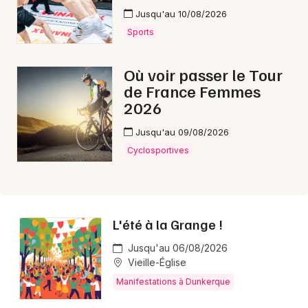
Jusqu'au 10/08/2026
Aujourd'hui dans les Hauts-de-France
Sports
Où voir passer le Tour
de France Femmes
Newsletter des sorties
2026
Jusqu'au 09/08/2026
Artistes en tournée
Cyclosportives
Actus à Dunkerque
Magazine à Dunkerque
L'été à la Grange !
Jusqu'au 06/08/2026
Vieille-Église
Manifestations à Dunkerque