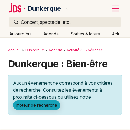
Dunkerque
Concert, spectacle, etc.
Quoi ?
Fermer
Aujourd'hui
Agenda
Sorties & loisirs
Actu
Où ?
Retour
Publier un événement
Accueil
Dunkerque
Agenda
Activité & Expérience
Dunkerque et alentours
Nord (59)
Dunkerque : Bien-être
Bordeaux
Nord-Pas-de-Calais
Partout
Près de moi
Changer de lieu
Colmar
Aucun événement ne correspond à vos critères
Quand ?
Effacer les dates
Lille
Grands événements
de recherche. Consultez les événéments à
Aujourd'hui
Demain
Ce week-end
Autre
Lyon
proximité ci-dessous ou utilisez notre
Activité & Expérience
moteur de recherche
Marseille
Manifestations
Mulhouse
Foires & salons