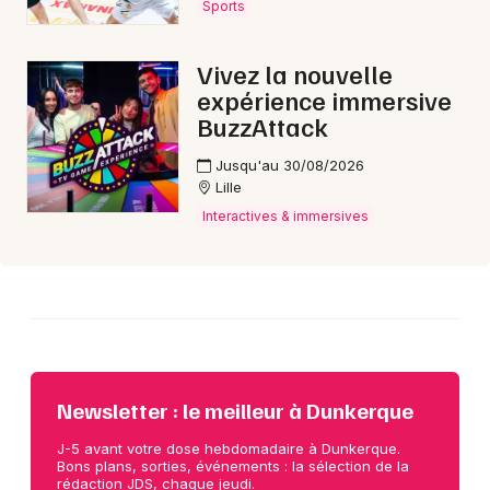
Sports
Choisir mes départements
Vivez la nouvelle
59 - Nord
expérience immersive
BuzzAttack
Mon email
Jusqu'au 30/08/2026
Lille
Interactives & immersives
Je m'abonne
Newsletter : le meilleur à Dunkerque
J-5 avant votre dose hebdomadaire à Dunkerque.
Bons plans, sorties, événements : la sélection de la
rédaction JDS, chaque jeudi.