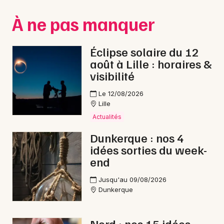
Montpellier
À ne pas manquer
Spectacles
Nantes
Concerts
Nice
Éclipse solaire du 12
août à Lille : horaires &
Paris
Sports
visibilité
Strasbourg
Soirées
Le 12/08/2026
Lille
Toulouse
Sorties famille
Actualités
Toutes les villes
Dunkerque : nos 4
Expos
idées sorties du week-
end
Sorties & loisirs
Jusqu'au 09/08/2026
Bien-être dans le Nord
Dunkerque
Bien-être en Nord-Pas-de-Calais
Nord : nos 15 idées