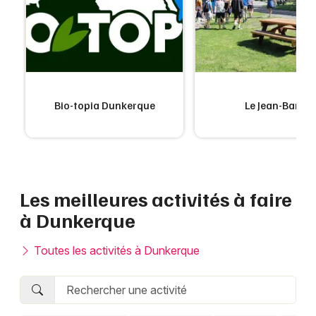
Choisir mes départements
59 - Nord
Mon email
s
Bio-topia Dunkerque
Le Jean-Bart
Je m'abonne
Les meilleures activités à faire
à Dunkerque
Toutes les activités à Dunkerque