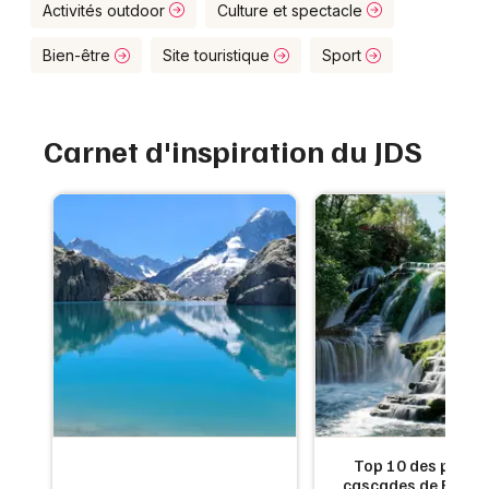
Montpellier
Activités outdoor
Culture et spectacle
Spectacles
Nantes
Bien-être
Site touristique
Sport
Concerts
Nice
Carnet d'inspiration du JDS
Paris
Sports
Strasbourg
Soirées
Toulouse
Sorties famille
Toutes les villes
Expos
Sorties & loisirs
Annuaire dans le Nord
Annuaire en Nord-Pas-de-Calais
de
Top 10 des plus b
:
cascades de France