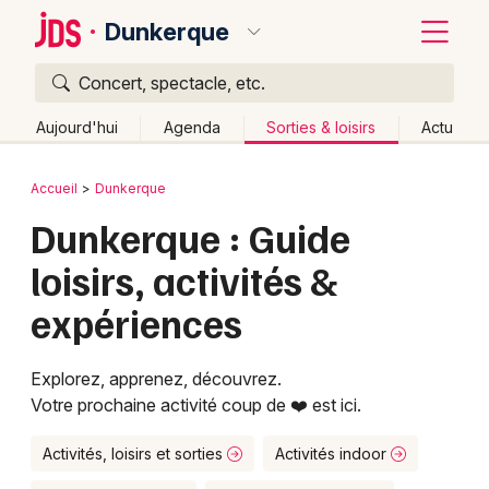
Dunkerque
Concert, spectacle, etc.
Quoi ?
Fermer
Aujourd'hui
Agenda
Sorties & loisirs
Actu
Où ?
Retour
Publier un événement
Accueil
Dunkerque
Dunkerque et alentours
Nord (59)
Dunkerque : Guide
Bordeaux
Nord-Pas-de-Calais
Partout
Près de moi
loisirs, activités &
Changer de lieu
Colmar
expériences
Quand ?
Effacer les dates
Lille
Grands événements
Aujourd'hui
Demain
Ce week-end
Autre
Lyon
Activité & Expérience
Explorez, apprenez, découvrez.
Votre prochaine activité coup de ❤️ est ici.
Marseille
Manifestations
Mulhouse
Activités, loisirs et sorties
Activités indoor
Foires & salons