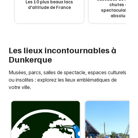
Les 10 plus beaux lacs
en
chutes d'eau
Annuaire dans les Hauts-de-France
d'altitude de France
x
spectaculaires à 
absolument
Newsletter des sorties
Les lieux incontournables à
Dunkerque
Artistes en tournée
Musées, parcs, salles de spectacle, espaces culturels
Actus à Dunkerque
ou insolites : explorez les lieux emblématiques de
votre ville.
Magazine à Dunkerque