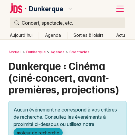
Dunkerque
Concert, spectacle, etc.
Quoi ?
Fermer
Aujourd'hui
Agenda
Sorties & loisirs
Actu
Où ?
Retour
Publier un événement
Accueil
Dunkerque
Agenda
Spectacles
Dunkerque et alentours
Nord (59)
Dunkerque : Cinéma
Bordeaux
Nord-Pas-de-Calais
Partout
Près de moi
(ciné-concert, avant-
Changer de lieu
Colmar
premières, projections)
Quand ?
Effacer les dates
Lille
Grands événements
Aujourd'hui
Demain
Ce week-end
Autre
Lyon
Activité & Expérience
Aucun événement ne correspond à vos critères
Marseille
de recherche. Consultez les événéments à
Manifestations
proximité ci-dessous ou utilisez notre
Mulhouse
Foires & salons
moteur de recherche