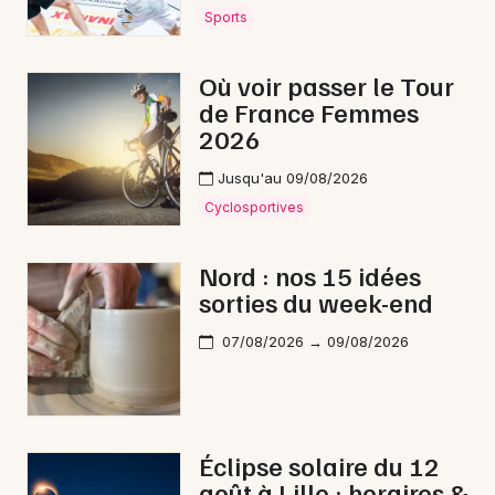
Sports
Cinéma dans les Hauts-de-France
Où voir passer le Tour
de France Femmes
2026
Newsletter des sorties
Jusqu'au 09/08/2026
Cyclosportives
Artistes en tournée
Actus à Dunkerque
Nord : nos 15 idées
sorties du week-end
Magazine à Dunkerque
07/08/2026 → 09/08/2026
Éclipse solaire du 12
août à Lille : horaires &