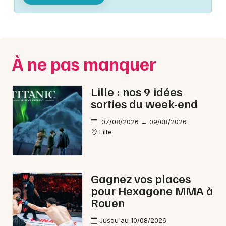
Montpellier
Spectacles
Nantes
Concerts
Nice
À ne pas manquer
Paris
Sports
Strasbourg
Lille : nos 9 idées
Soirées
sorties du week-end
Toulouse
Sorties famille
07/08/2026 → 09/08/2026
Toutes les villes
Lille
Expos
Sorties & loisirs
Gagnez vos places
pour Hexagone MMA à
Cinéma dans le Nord
Rouen
Cinéma en Nord-Pas-de-Calais
Jusqu'au 10/08/2026