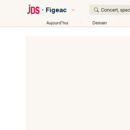
Figeac
Concert, spect
Aujourd'hui
Demain
Quoi ?
Où ?
Figeac et alentours
Lot (46)
Midi-Pyrénées
Pa
Changer de lieu