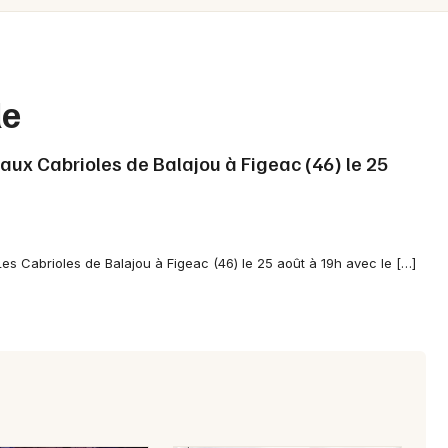
Spectacles
Mulhouse
Concerts
Montpellier
Nantes
Sports
le
Nice
Soirées
aux Cabrioles de Balajou à Figeac (46) le 25
Paris
Sorties famille
Strasbourg
Expos
Toulouse
Les Cabrioles de Balajou à Figeac (46) le 25 août à 19h avec le […]
Sorties & loisirs
Toutes les villes
Dîner spectacle dans le Lot
Dîner spectacle en Midi-Pyrénées
Dîner spectacle en Occitanie