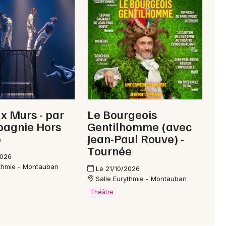
Choisir mes départements
46 - Lot
Mon email
Je m'abonne
x Murs - par
Le Bourgeois
pagnie Hors
Gentilhomme (avec
e
Jean-Paul Rouve) -
Tournée
2026
ythmie - Montauban
Le 21/10/2026
Salle Eurythmie - Montauban
Théâtre