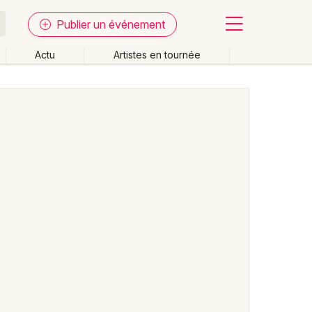
Publier un événement
Actu
Artistes en tournée
Fermer
Effacer les dates
week-end
Autre