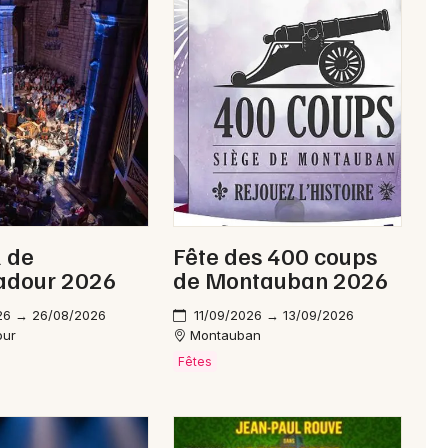
Newsletter des sorties
Artistes en tournée
Actus à Figeac
l de
Fête des 400 coups
Magazine à Figeac
dour 2026
de Montauban 2026
26 → 26/08/2026
11/09/2026 → 13/09/2026
our
Montauban
Fêtes