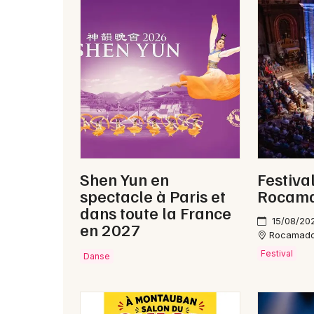
Shen Yun en
Festiva
spectacle à Paris et
Rocama
dans toute la France
15/08/20
en 2027
Rocamad
Festival
Danse