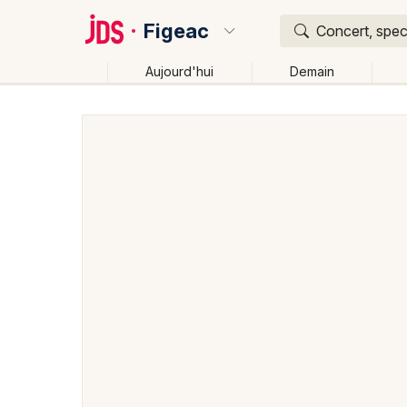
Figeac
Concert, spect
Aujourd'hui
Demain
Quoi ?
Où ?
Figeac et alentours
Lot (46)
Midi-Pyrénées
Pa
Changer de lieu