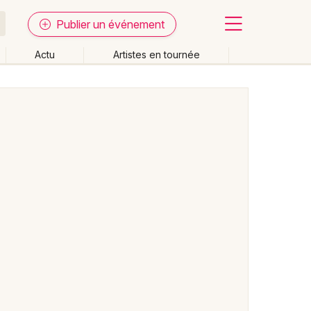
Publier un événement
Actu
Artistes en tournée
Fermer
Effacer les dates
week-end
Autre