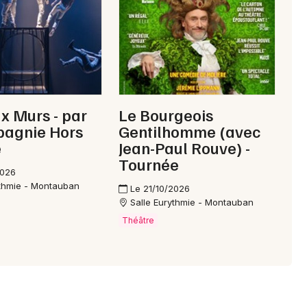
Choisir mes départements
46 - Lot
Mon email
x Murs - par
Le Bourgeois
pagnie Hors
Gentilhomme (avec
e
Jean-Paul Rouve) -
Je m'abonne
Tournée
2026
ythmie - Montauban
Le 21/10/2026
Salle Eurythmie - Montauban
Théâtre