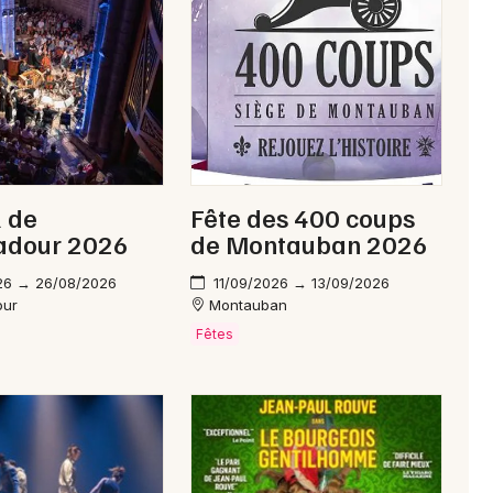
Interactives & immersives en Occitanie
Newsletter des sorties
Artistes en tournée
l de
Fête des 400 coups
dour 2026
de Montauban 2026
Actus à Figeac
26 → 26/08/2026
11/09/2026 → 13/09/2026
Magazine à Figeac
our
Montauban
Fêtes