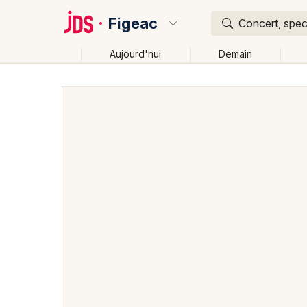
Figeac
Concert, spect
Aujourd'hui
Demain
Quoi ?
Où ?
Figeac et alentours
Lot (46)
Midi-Pyrénées
Pa
Changer de lieu