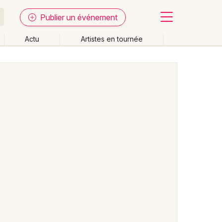
Publier un événement
Actu
Artistes en tournée
Fermer
Effacer les dates
week-end
Autre