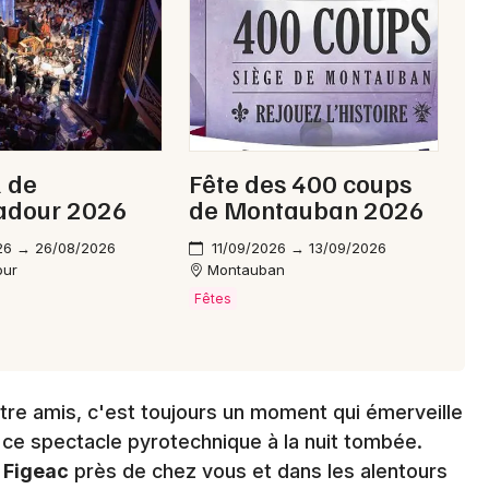
Choisir mes départements
46 - Lot
Mon email
l de
Fête des 400 coups
dour 2026
de Montauban 2026
Je m'abonne
26 → 26/08/2026
11/09/2026 → 13/09/2026
our
Montauban
Fêtes
entre amis, c'est toujours un moment qui émerveille
e ce spectacle pyrotechnique à la nuit tombée.
à
Figeac
près de chez vous et dans les alentours