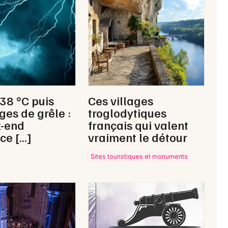
Newsletter des sorties
Artistes en tournée
 38 °C puis
Ces villages
Actus à Figeac
ges de grêle :
troglodytiques
k-end
français qui valent
Magazine à Figeac
ce […]
vraiment le détour
Sites touristiques et monuments