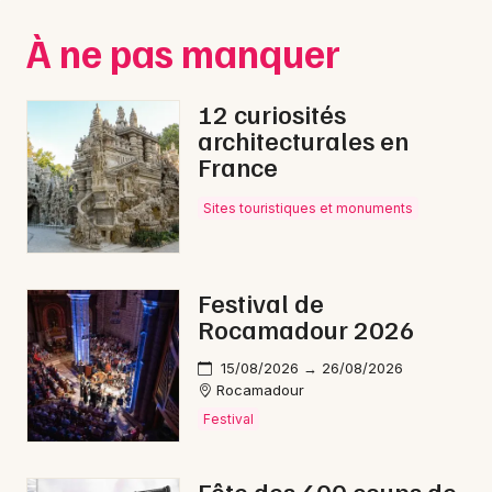
Montpellier
À ne pas manquer
Spectacles
Nantes
Concerts
Nice
12 curiosités
architecturales en
Paris
Sports
France
Strasbourg
Soirées
Sites touristiques et monuments
Toulouse
Sorties famille
Toutes les villes
Festival de
Expos
Rocamadour 2026
Sorties & loisirs
15/08/2026 → 26/08/2026
Rocamadour
Nature dans le Lot
Festival
Nature en Midi-Pyrénées
Fête des 400 coups de