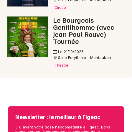
Cirque
Choisir mes départements
Le Bourgeois
46 - Lot
Gentilhomme (avec
Jean-Paul Rouve) -
Tournée
Mon email
Le 21/10/2026
Salle Eurythmie - Montauban
Je m'abonne
Théâtre
Newsletter : le meilleur à Figeac
J-6 avant votre dose hebdomadaire à Figeac. Bons
plans, sorties, événements : la sélection de la