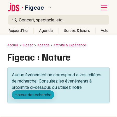
Figeac
Concert, spectacle, etc.
Quoi ?
Fermer
Aujourd'hui
Agenda
Sorties & loisirs
Actu
Où ?
Retour
Publier un événement
Accueil
Figeac
Agenda
Activité & Expérience
Figeac et alentours
Lot (46)
Midi-Pyrénées
Partout
Figeac : Nature
Bordeaux
Près de moi
Changer de lieu
Colmar
Quand ?
Effacer les dates
Aucun événement ne correspond à vos critères
Lille
Grands événements
Aujourd'hui
Demain
Ce week-end
Autre
de recherche. Consultez les événéments à
Lyon
proximité ci-dessous ou utilisez notre
Activité & Expérience
moteur de recherche
Marseille
Manifestations
Mulhouse
Foires & salons