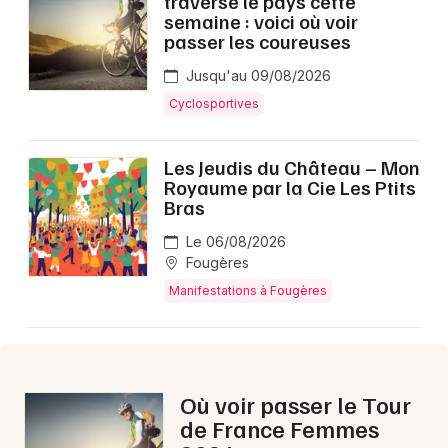
traverse le pays cette
Montpellier
semaine : voici où voir
passer les coureuses
Spectacles
Nantes
Jusqu'au 09/08/2026
Concerts
Nice
Cyclosportives
Paris
Sports
Les Jeudis du Château – Mon
Strasbourg
Royaume par la Cie Les Ptits
Soirées
Bras
Toulouse
Sorties famille
Le 06/08/2026
Toutes les villes
Fougères
Expos
Manifestations à Fougères
Sorties & loisirs
Aujourd'hui en Ille-et-Vilaine
Où voir passer le Tour
de France Femmes
Aujourd'hui en Bretagne