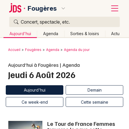
Fougères
Concert, spectacle, etc.
Quoi ?
Fermer
Aujourd'hui
Agenda
Sorties & loisirs
Actu
Où ?
Retour
Publier un événement
Accueil
Fougères
Agenda
Agenda du jour
Fougères et alentours
Ille-et-Vilaine (35)
Bretagne
Bordeaux
Aujourd'hui à Fougères | Agenda
Partout
Près de moi
Changer de lieu
Jeudi 6 Août 2026
Colmar
Quand ?
Effacer les dates
Lille
Grands événements
Aujourd'hui
Demain
Ce week-end
Autre
Aujourd'hui
Demain
Lyon
Activité & Expérience
Ce week-end
Cette semaine
Marseille
Manifestations
Mulhouse
Le Tour de France Femmes
Foires & salons