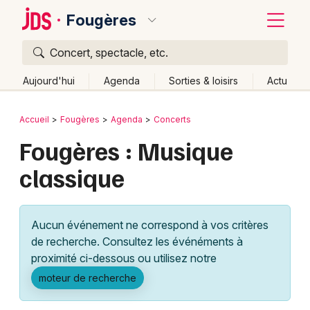
Fougères
Concert, spectacle, etc.
Quoi ?
Fermer
Aujourd'hui
Agenda
Sorties & loisirs
Actu
Où ?
Retour
Publier un événement
Accueil
Fougères
Agenda
Concerts
Fougères et alentours
Ille-et-Vilaine (35)
Bretagne
Fougères : Musique
Bordeaux
Partout
Près de moi
Changer de lieu
classique
Colmar
Quand ?
Effacer les dates
Lille
Grands événements
Aujourd'hui
Demain
Ce week-end
Autre
Aucun événement ne correspond à vos critères
Lyon
Activité & Expérience
de recherche. Consultez les événéments à
proximité ci-dessous ou utilisez notre
Marseille
Manifestations
moteur de recherche
Mulhouse
Foires & salons