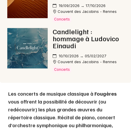
Choisir mes départements
19/09/2026 → 17/10/2026
35 - Ille-et-Vilaine
Couvent des Jacobins - Rennes
Concerts
Mon email
Candlelight :
hommage à Ludovico
Einaudi
Je m'abonne
10/10/2026 → 05/02/2027
Couvent des Jacobins - Rennes
Concerts
Les concerts de musique classique à
Fougères
vous offrent la possibilité de découvrir (ou
redécouvrir) les plus grandes œuvres du
répertoire classique. Récital de piano, concert
d’orchestre symphonique ou philharmonique,