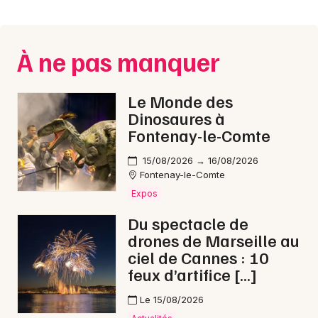
Montpellier
Spectacles
Nantes
À ne pas manquer
Concerts
Nice
Paris
Sports
Le Monde des
Dinosaures à
Strasbourg
Soirées
Fontenay-le-Comte
Toulouse
15/08/2026 → 16/08/2026
Sorties famille
Fontenay-le-Comte
Toutes les villes
Expos
Expos
Du spectacle de
Sorties & loisirs
drones de Marseille au
ciel de Cannes : 10
Musique classique en Ille-et-Vilaine
feux d’artifice […]
Musique classique en Bretagne
Le 15/08/2026