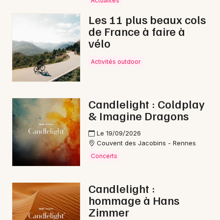
Actualités
Les 11 plus beaux cols
de France à faire à
vélo
Newsletter des sorties
Activités outdoor
Artistes en tournée
Actus à Fougères
Candlelight : Coldplay
& Imagine Dragons
Magazine à Fougères
Le 19/09/2026
Couvent des Jacobins - Rennes
Concerts
Candlelight :
hommage à Hans
Zimmer