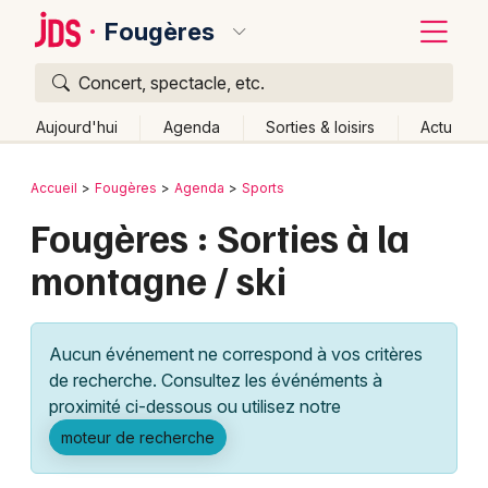
Fougères
Concert, spectacle, etc.
Quoi ?
Fermer
Aujourd'hui
Agenda
Sorties & loisirs
Actu
Où ?
Retour
Publier un événement
Accueil
Fougères
Agenda
Sports
Fougères et alentours
Ille-et-Vilaine (35)
Bretagne
Fougères : Sorties à la
Bordeaux
Partout
Près de moi
Changer de lieu
montagne / ski
Colmar
Quand ?
Effacer les dates
Lille
Grands événements
Aujourd'hui
Demain
Ce week-end
Autre
Aucun événement ne correspond à vos critères
Lyon
Activité & Expérience
de recherche. Consultez les événéments à
proximité ci-dessous ou utilisez notre
Marseille
Manifestations
moteur de recherche
Mulhouse
Foires & salons