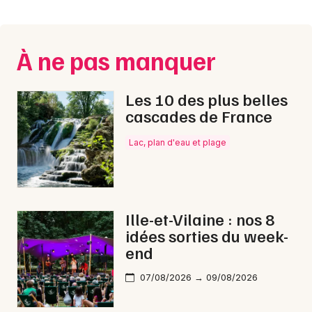
Montpellier
Spectacles
Nantes
À ne pas manquer
Concerts
Nice
Paris
Sports
Les 10 des plus belles
cascades de France
Strasbourg
Soirées
Lac, plan d'eau et plage
Toulouse
Sorties famille
Toutes les villes
Expos
Ille-et-Vilaine : nos 8
Sorties & loisirs
idées sorties du week-
end
Montagne en Ille-et-Vilaine
07/08/2026 → 09/08/2026
Montagne en Bretagne