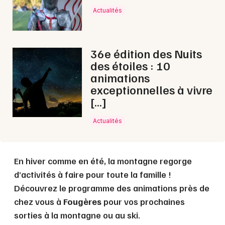
Choisir mes départements
Actualités
35 - Ille-et-Vilaine
36e édition des Nuits
Mon email
des étoiles : 10
animations
Je m'abonne
exceptionnelles à vivre
[…]
Actualités
En hiver comme en été, la montagne regorge
d’activités à faire pour toute la famille !
Découvrez le programme des animations près de
chez vous à
Fougères
pour vos prochaines
sorties à la montagne ou au ski.