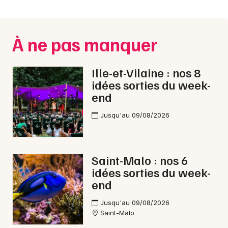
Montpellier
Spectacles
Nantes
À ne pas manquer
Concerts
Nice
Paris
Sports
Ille-et-Vilaine : nos 8
idées sorties du week-
Strasbourg
Soirées
end
Toulouse
Jusqu'au 09/08/2026
Sorties famille
Toutes les villes
Expos
Saint-Malo : nos 6
Sorties & loisirs
idées sorties du week-
end
Aquatique nautique en Ille-et-Vilaine
Jusqu'au 09/08/2026
Saint-Malo
Aquatique nautique en Bretagne