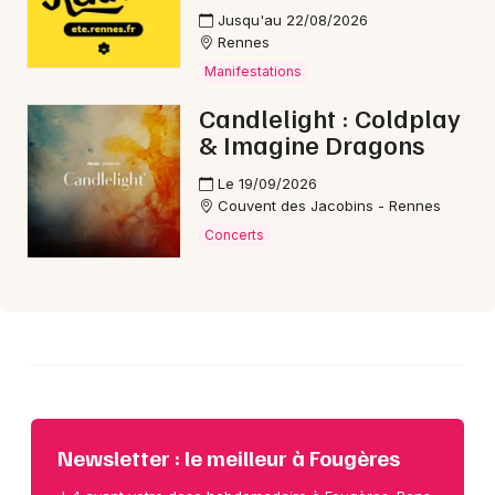
Choisir mes départements
Jusqu'au 22/08/2026
35 - Ille-et-Vilaine
Rennes
Manifestations
Candlelight : Coldplay
Mon email
& Imagine Dragons
Je m'abonne
Le 19/09/2026
Couvent des Jacobins - Rennes
Concerts
Newsletter : le meilleur à Fougères