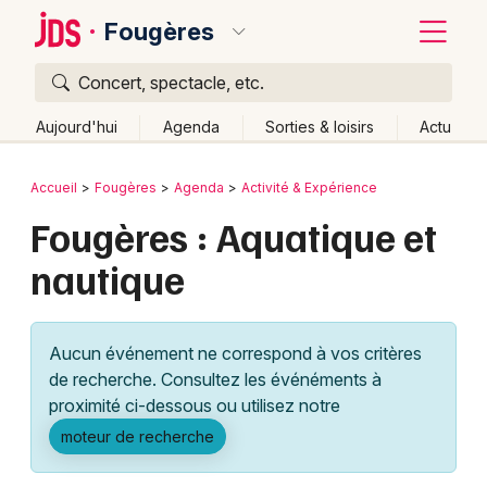
Fougères
Concert, spectacle, etc.
Quoi ?
Fermer
Aujourd'hui
Agenda
Sorties & loisirs
Actu
Où ?
Retour
Publier un événement
Accueil
Fougères
Agenda
Activité & Expérience
Fougères et alentours
Ille-et-Vilaine (35)
Bretagne
Fougères : Aquatique et
Bordeaux
Partout
Près de moi
Changer de lieu
nautique
Colmar
Quand ?
Effacer les dates
Lille
Grands événements
Aujourd'hui
Demain
Ce week-end
Autre
Aucun événement ne correspond à vos critères
Lyon
Activité & Expérience
de recherche. Consultez les événéments à
proximité ci-dessous ou utilisez notre
Marseille
Manifestations
moteur de recherche
Mulhouse
Foires & salons