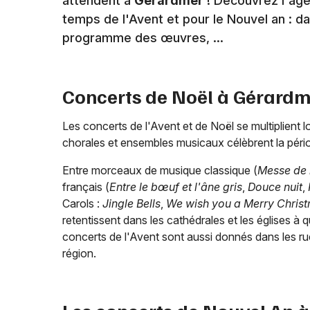
attendent à
Gérardmer
! Découvrez l'ag
temps de l'Avent et pour le Nouvel an : da
programme des œuvres, ...
Concerts de Noël à
Gérardm
Les concerts de l'Avent et de Noël se multiplient l
chorales et ensembles musicaux célèbrent la péri
Entre morceaux de musique classique (
Messe de 
français (
Entre le bœuf et l'âne gris
,
Douce nuit
,
Carols :
Jingle Bells
,
We wish you a Merry Christ
retentissent dans les cathédrales et les églises à 
concerts de l'Avent sont aussi donnés dans les rue
région.