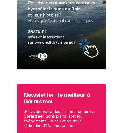
Newsletter : le meilleur à
Gérardmer
J-4 avant votre dose hebdomadaire à
Gérardmer. Bons plans, sorties,
événements : la sélection de la
rédaction JDS, chaque jeudi.