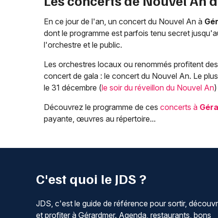
Les concerts de Nouvel An 
En ce jour de l'an, un concert du Nouvel An à
Gé
dont le programme est parfois tenu secret jusqu'
l'orchestre et le public.
Les orchestres locaux ou renommés profitent des f
concert de gala : le concert du Nouvel An. Le plu
le 31 décembre (
le soir du réveillon du Nouvel An
)
Découvrez le programme de ces
concerts à
Gér
payante, œuvres au répertoire...
C'est quoi le JDS ?
JDS, c'est le guide de référence pour sortir, découvr
et profiter à Gérardmer. Agenda, restaurants, bons