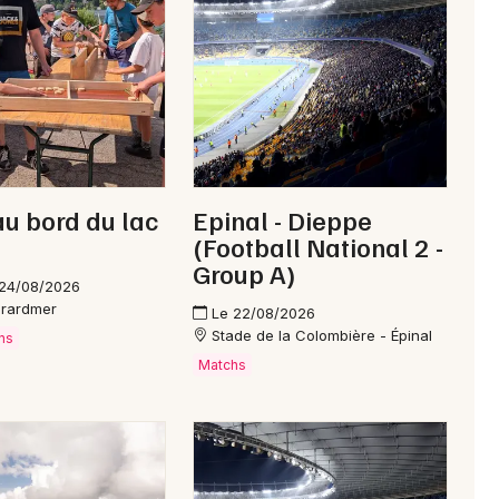
Newsletter des sorties
Artistes en tournée
au bord du lac
Epinal - Dieppe
Actus à Gérardmer
(Football National 2 -
Group A)
Magazine à Gérardmer
 24/08/2026
érardmer
Le 22/08/2026
Stade de la Colombière - Épinal
ns
Matchs