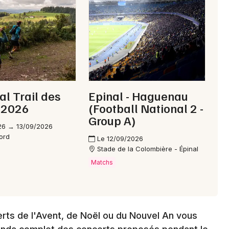
Choisir mes départements
88 - Vosges
Mon email
al Trail des
Epinal - Haguenau
 2026
(Football National 2 -
Je m'abonne
Group A)
26 → 13/09/2026
ord
Le 12/09/2026
Stade de la Colombière - Épinal
Matchs
erts de l'Avent, de Noël ou du Nouvel An vous