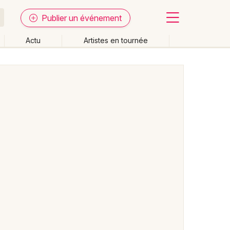
Publier un événement
Actu
Artistes en tournée
Fermer
Effacer les dates
week-end
Autre