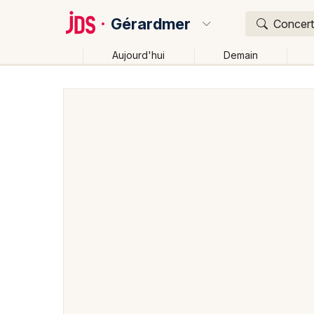
Gérardmer
Concert,
Aujourd'hui
Demain
Quoi ?
Où ?
Gérardmer et alentours
Vosges (88)
Lorraine
Changer de lieu