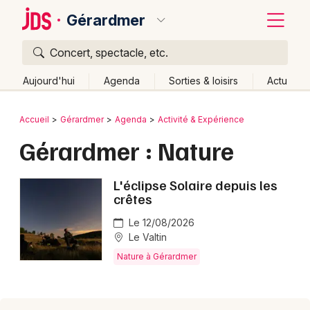
Gérardmer
Concert, spectacle, etc.
Quoi ?
Fermer
Aujourd'hui
Agenda
Sorties & loisirs
Actu
Où ?
Retour
Publier un événement
Accueil
Gérardmer
Agenda
Activité & Expérience
Gérardmer et alentours
Vosges (88)
Lorraine
Gérardmer : Nature
Bordeaux
Partout
Près de moi
Changer de lieu
Colmar
L'éclipse Solaire depuis les
Quand ?
Effacer les dates
crêtes
Lille
Grands événements
Aujourd'hui
Demain
Ce week-end
Autre
Le 12/08/2026
Lyon
Activité & Expérience
Le Valtin
Nature à Gérardmer
Marseille
Manifestations
Mulhouse
Foires & salons