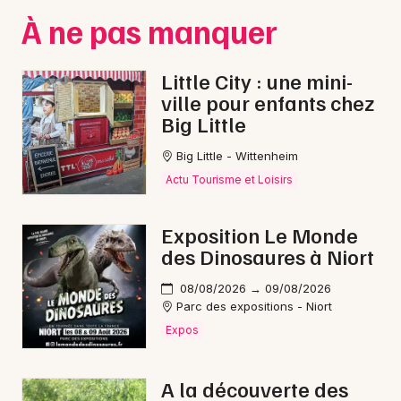
Montpellier
À ne pas manquer
Spectacles
Nantes
Little City : une mini-
Concerts
Nice
ville pour enfants chez
Paris
Big Little
Sports
Strasbourg
Big Little - Wittenheim
Soirées
Actu Tourisme et Loisirs
Toulouse
Sorties famille
Toutes les villes
Exposition Le Monde
Expos
des Dinosaures à Niort
08/08/2026 → 09/08/2026
Sorties & loisirs
Parc des expositions - Niort
Expos
Nature dans les Vosges
Nature en Lorraine
A la découverte des