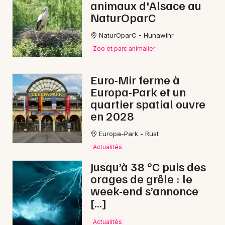
animaux d'Alsace au
Nature dans le Grand Est
NaturOparC
NaturOparC - Hunawihr
Zoo et parc animalier
Newsletter des sorties
Euro-Mir ferme à
Europa-Park et un
Artistes en tournée
quartier spatial ouvre
en 2028
Actus à Gérardmer
Europa-Park - Rust
Magazine à Gérardmer
Actualités
Jusqu’à 38 °C puis des
orages de grêle : le
week-end s’annonce
[…]
Actualités