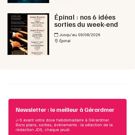
Épinal : nos 6 idées
Choisir mes départements
sorties du week-end
88 - Vosges
Jusqu'au 09/08/2026
Épinal
Mon email
Je m'abonne
Newsletter : le meilleur à Gérardmer
J-5 avant votre dose hebdomadaire à Gérardmer.
Bons plans, sorties, événements : la sélection de la
rédaction JDS, chaque jeudi.