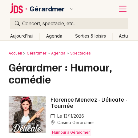
Gérardmer
Concert, spectacle, etc.
Quoi ?
Fermer
Aujourd'hui
Agenda
Sorties & loisirs
Actu
Où ?
Retour
Publier un événement
Accueil
Gérardmer
Agenda
Spectacles
Gérardmer et alentours
Vosges (88)
Lorraine
Gérardmer : Humour,
Bordeaux
Partout
Près de moi
Changer de lieu
comédie
Colmar
Quand ?
Effacer les dates
Lille
Grands événements
Aujourd'hui
Demain
Ce week-end
Autre
Florence Mendez - Délicate -
Lyon
Tournée
Activité & Expérience
Marseille
Le 13/11/2026
Manifestations
Casino Gérardmer
Mulhouse
Humour à Gérardmer
Foires & salons