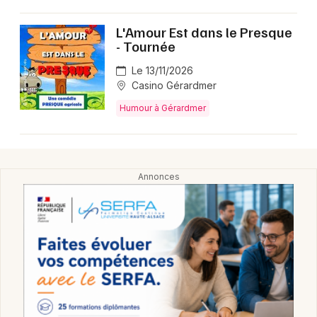
Montpellier
Spectacles
L'Amour Est dans le Presque
Nantes
- Tournée
Concerts
Nice
Le 13/11/2026
Casino Gérardmer
Paris
Sports
Humour à Gérardmer
Strasbourg
Soirées
Toulouse
Sorties famille
Toutes les villes
Expos
Sorties & loisirs
Humour dans les Vosges
Humour en Lorraine