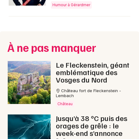
Humour à Gérardmer
Choisir mes départements
88 - Vosges
À ne pas manquer
Mon email
Le Fleckenstein, géant
Je m'abonne
emblématique des
Vosges du Nord
Château fort de Fleckenstein -
Lembach
Château
Jusqu’à 38 °C puis des
orages de grêle : le
week-end s’annonce