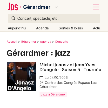
Gérardmer
Concert, spectacle, etc.
Quoi ?
Fermer
Aujourd'hui
Agenda
Sorties & loisirs
Actu
Où ?
Retour
Publier un événement
Accueil
Gérardmer
Agenda
Concerts
Gérardmer et alentours
Vosges (88)
Lorraine
Gérardmer : Jazz
Bordeaux
Partout
Près de moi
Changer de lieu
Colmar
Michel Jonasz et Jean-Yves
Quand ?
Effacer les dates
D’angelo - Saison 5 - Tournée
Lille
Grands événements
Aujourd'hui
Demain
Ce week-end
Autre
Le 24/10/2026
Lyon
Activité & Expérience
Centre des Congrès Espace Lac -
Gérardmer
Marseille
Manifestations
Jazz à Gérardmer
Mulhouse
Foires & salons