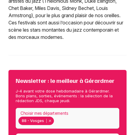
artistes du jazz (Thelonious Monk, Duke Ellington,
Chet Baker, Miles Davis, Sidney Bechet, Louis
Armstrong), pour le plus grand plaisir de nos oreilles.
Ces festivals sont aussi l’occasion pour découvrir sur
scène les stars montantes du jazz contemporain et
des morceaux modernes.
Newsletter : le meilleur à Gérardmer
J-4 avant votre dose hebdomadaire à Gérardmer.
Bons plans, sorties, événements : la sélection de la
rédaction JDS, chaque jeudi.
Choisir mes départements
88 - Vosges