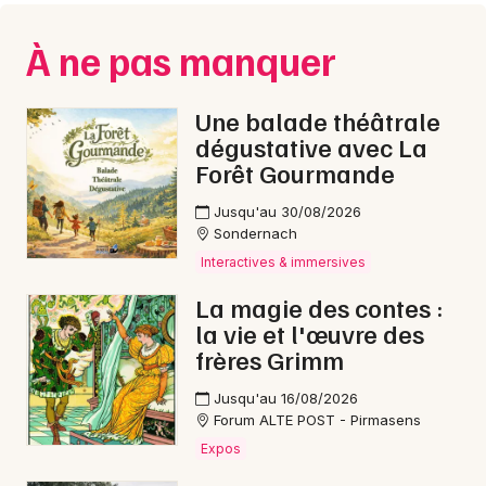
Montpellier
Spectacles
À ne pas manquer
Nantes
Concerts
Nice
Une balade théâtrale
dégustative avec La
Paris
Sports
Forêt Gourmande
Strasbourg
Soirées
Jusqu'au 30/08/2026
Toulouse
Sondernach
Sorties famille
Interactives & immersives
Toutes les villes
La magie des contes :
Expos
la vie et l'œuvre des
frères Grimm
Sorties & loisirs
Jusqu'au 16/08/2026
Jazz dans les Vosges
Forum ALTE POST - Pirmasens
Expos
Jazz en Lorraine