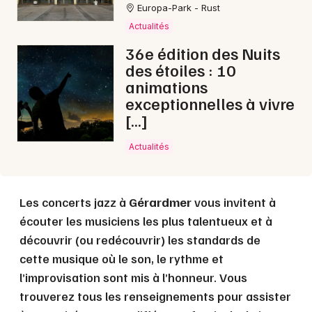
Europa-Park - Rust
Actualités
Choisir mes départements
36e édition des Nuits
88 - Vosges
des étoiles : 10
animations
exceptionnelles à vivre
Mon email
[…]
Je m'abonne
Actualités
Les concerts jazz à
Gérardmer
vous invitent à
écouter les musiciens les plus talentueux et à
découvrir (ou redécouvrir) les standards de
cette musique où le son, le rythme et
l’improvisation sont mis à l’honneur. Vous
trouverez tous les renseignements pour assister